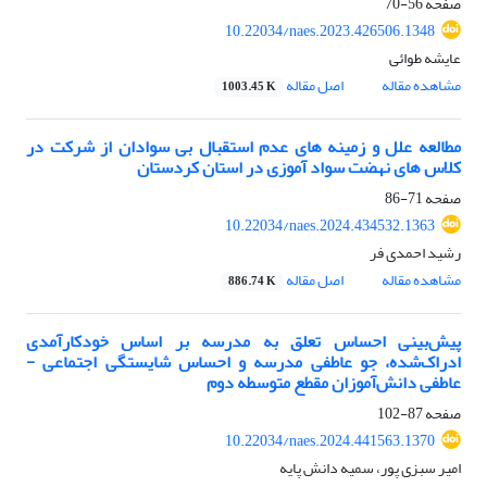
صفحه
56-70
10.22034/naes.2023.426506.1348
عایشه طوائی
مشاهده مقاله
اصل مقاله
1003.45 K
مطالعه علل و زمینه های عدم استقبال بی سوادان از شرکت در
کلاس های نهضت سواد آموزی در استان کردستان
صفحه
71-86
10.22034/naes.2024.434532.1363
رشید احمدی فر
مشاهده مقاله
اصل مقاله
886.74 K
پیش‌بینی احساس تعلق به مدرسه بر اساس خودکارآمدی
ادراک‌شده، جو عاطفی مدرسه و احساس شایستگی اجتماعی -
عاطفی دانش‌آموزان مقطع متوسطه دوم
صفحه
87-102
10.22034/naes.2024.441563.1370
امیر سبزی پور، سمیه دانش پایه