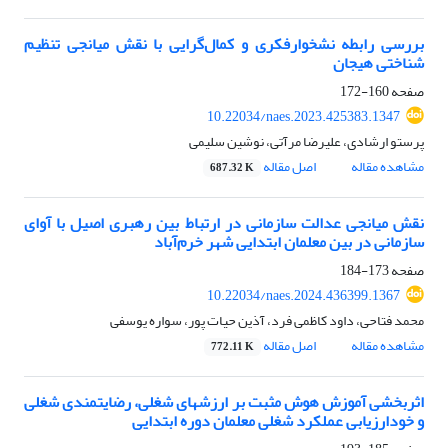
بررسی رابطه نشخوارفکری و کمال‌گرایی با نقش میانجی تنظیم
شناختی هیجان
صفحه
160-172
10.22034/naes.2023.425383.1347
پرستو ارشادی، علیرضا مرآتی، نوشین سلیمی
مشاهده مقاله
اصل مقاله
687.32 K
نقش میانجی عدالت سازمانی در ارتباط بین رهبری اصیل با آوای
سازمانی در بین معلمان ابتدایی شهر خرم‌آباد
صفحه
173-184
10.22034/naes.2024.436399.1367
محمد فتاحی، داود کاظمی فرد، آذین حیات پور، سواره یوسفی
مشاهده مقاله
اصل مقاله
772.11 K
اثربخشی آموزش هوش مثبت بر ارزشهای شغلی، رضایتمندی شغلی
و خودارزیابی عملکرد شغلی معلمان دوره ابتدایی