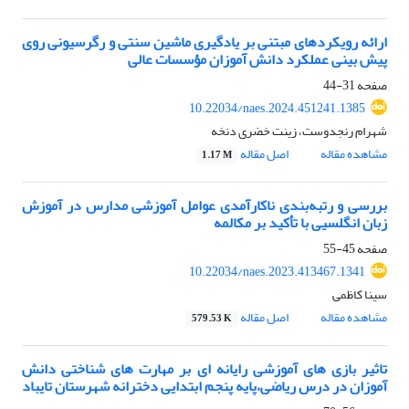
ارائه رویکردهای مبتنی بر یادگیری ماشین سنتی و رگرسیونی روی
پیش بینی عملکرد دانش آموزان مؤسسات عالی
صفحه
31-44
10.22034/naes.2024.451241.1385
شهرام رنجدوست، زینت خضری دنخه
مشاهده مقاله
اصل مقاله
1.17 M
بررسی و رتبه‌بندی ناکارآمدی عوامل آموزشی مدارس در آموزش
زبان انگلسیی با تأکید بر مکالمه
صفحه
45-55
10.22034/naes.2023.413467.1341
سینا کاظمی
مشاهده مقاله
اصل مقاله
579.53 K
تاثیر بازی های آموزشی رایانه ای بر مهارت های شناختی دانش
آموزان در درس ریاضی،پایه پنجم ابتدایی دخترانه شهرستان تایباد