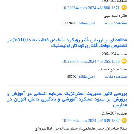
صفحه
185-193
10.22034/naes.2024.431880.1371
فائزه اسداللهی
مشاهده مقاله
اصل مقاله
597.94 K
مطالعه ای بر ارزیابی تأثیر رویکرد تشخیص فعالیت صدا (VAD) بر
تشخیص عواطف گفتاری کودکان اوتیستیک
صفحه
194-206
10.22034/naes.2024.451265.1386
سید مهدی حسینی
مشاهده مقاله
اصل مقاله
857 K
بررسی تاثیر مدیریت استراتژیک سرمایه انسانی در آموزش و
پرورش، بر بهبود عملکرد آموزشی و یادگیری دانش آموزان در
مدارس
صفحه
207-216
10.22034/naes.2024.451639.1387
بهناز مهاجران، حسن قلاوندی، ارسطو عبداله پور، لیلا فیروزی