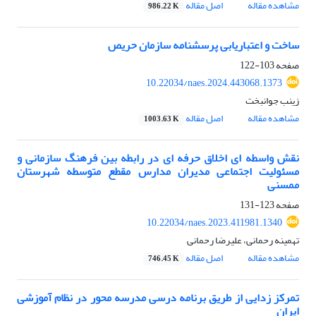
مشاهده مقاله
اصل مقاله
986.22 K
ساخت و اعتباریابی پرسشنامه سازمان حریص
صفحه
103-122
10.22034/naes.2024.443068.1373
زینب جوانبخت
مشاهده مقاله
اصل مقاله
1003.63 K
نقش واسطه ای اخلاق حرفه ای در رابطه بین فرهنگ سازمانی و
مسئولیت اجتماعی مدیران مدارس مقطع متوسطه شهرستان
ممسنی
صفحه
123-131
10.22034/naes.2023.411981.1340
تهمینه رحمانی، علیرضا رحمانی
مشاهده مقاله
اصل مقاله
746.45 K
تمرکز زدایی از طریق برنامه درسی مدرسه محور در نظام آموزشی
ایران