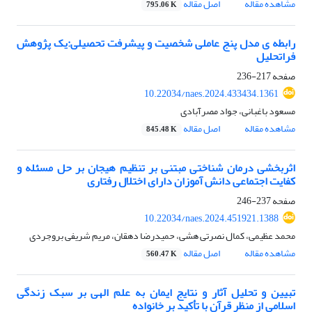
مشاهده مقاله
اصل مقاله
795.06 K
رابطه ی مدل پنج عاملی شخصیت و پیشرفت تحصیلی:یک پژوهش
فراتحلیل
صفحه
217-236
10.22034/naes.2024.433434.1361
مسعود باغبانی، جواد مصرآبادی
مشاهده مقاله
اصل مقاله
845.48 K
اثربخشی درمان شناختی مبتنی بر تنظیم هیجان بر حل مسئله و
کفایت اجتماعی دانش آموزان دارای اختلال رفتاری
صفحه
237-246
10.22034/naes.2024.451921.1388
محمد عظیمی، کمال نصرتی هشی، حمیدرضا دهقان، مریم شریفی بروجردی
مشاهده مقاله
اصل مقاله
560.47 K
تبیین و تحلیل آثار و نتایج ایمان به علم الهی بر سبک زندگی
اسلامی از منظر قرآن با تأکید بر خانواده