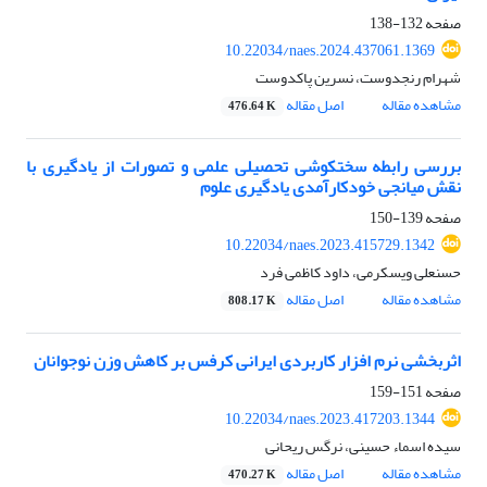
صفحه
132-138
10.22034/naes.2024.437061.1369
شهرام رنجدوست، نسرین پاکدوست
مشاهده مقاله
اصل مقاله
476.64 K
بررسی رابطه سختکوشی تحصیلی علمی و تصورات از یادگیری با
نقش میانجی خودکارآمدی یادگیری علوم
صفحه
139-150
10.22034/naes.2023.415729.1342
حسنعلی ویسکرمی، داود کاظمی فرد
مشاهده مقاله
اصل مقاله
808.17 K
اثربخشی نرم افزار کاربردی ایرانی کرفس بر کاهش وزن نوجوانان
صفحه
151-159
10.22034/naes.2023.417203.1344
سیده اسماء حسینی، نرگس ریحانی
مشاهده مقاله
اصل مقاله
470.27 K