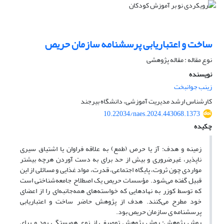
ساخت و اعتباریابی پرسشنامه سازمان حریص
نوع مقاله : مقاله پژوهشی
نویسنده
زینب جوانبخت
کارشناس ارشد مدیریت آموزشی، دانشگاه بیرجند
10.22034/naes.2024.443068.1373
چکیده
زمینه و هدف: آز یا حرص (طمع) به علاقه فراوان یا اشتیاق سیری
ناپذیر، غیرضروری و بیش از حد برای به دست آوردن هرچه بیشتر
مواردی چون ثروت، پایگاه اجتماعی، قدرت، مواد غذایی و مسائلی از این
قبیل گفته می‌شود. مؤسسات حریص یک اصطلاح جامعه‌شناختی است
که توسط کوزر به نهادهایی که خواسته‌های همه‌جانبه‌ای را از اعضای
خود مطرح می‌کنند. هدف از پژوهش حاضر ساخت و اعتباریابی
پرسشنامه ی سازمان حریص بود.
روش پژوهش: روش پژوهش توصیفی از نوع همبستگی بود و برای