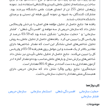
ساخت پرسشنامه از تحلیل عاملی تاییدی و اکتشافی استفاده شد. نمونه
پژوهش شامل 255 تن از اعضای هیئت علمی دانشگاه بیرجند بود.
مشارکت کنندگان به شیوه ی نمونه گیری طبقه ای نسبتی و برمبنای
دانشکده انتخاب شدند.
یافته ها: نتایج حاصل از تحلیل مؤلفه های اصلی با چرخش واریماکس
نشان داد که سازمان حریص از سه مولفه ی "افسردگی شغلی"، "فشار
سازمانی" و " حمایت سازمانی" تشکیل شده بود که 03/59 درصد از
واریانس کل را بییین می کرد. یافته‌های حاصل از تحلیل عاملی به روش
تحلیل شاخص‌های اصلی نشانگر این است که مقدار شاخص‌ها دارای
مقادیر بالاتر از یک هستند و این عوامل روی هم رفته 03/59 از واریانس
کل را تبیین می‌کنند. نتایج حاصل از تحلیل عاملی تأییدی نیز نشان داد
شاخص‌های برازش مدل و بارهای عاملی مناسب بوده و مقدار آماره t در
آزمون معناداری به دست آمده در سطح 001/0 معنادار است.
نتیجه‌گیری: نتایج روایی واگرا نشان داد که سازمان حریص دارای
همبستگی منفی معنادار با حمایت سازمانی داشت.
کلیدواژه‌ها
حمایت سازمانی
افسردگی شغلی
استثمار سازمانی
سازمان حریص
فشار سازمانی
موضوعات