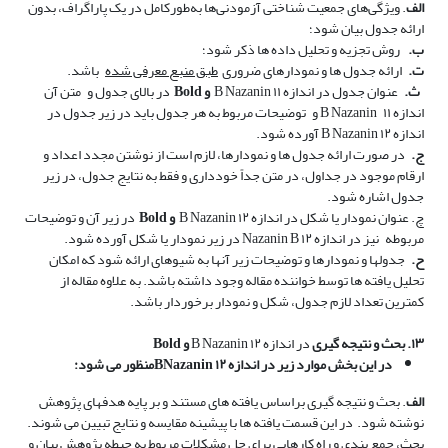
الف
. ویژگی­‌های جمعیت­ شناختی آزمودنی­‌ها به‌­طورکامل در یک پاراگراف، بدون
ارائه جدول بیان شود؛
ب‌.
روش تجزیه و تحلیل داده ها ذکر شود؛
ت‌.
ارائه جدول ها و نمودارهای ضروری
طبق منبع معرفی شده
باشد.
ث‌.
عنوان جدول در اندازه ۱۱
B Nazanin
و
Bold
در بالای جدول و
متن آن
اندازه ۱۱
B Nazanin
و
توضیحات مربوط به هر جدول باید در زیر جدول در
اندازه ۱۲
B Nazanin
آورده شود.
ج‌.
در صورت ارائه جدول ها و نمودارها، لازم است از نوشتن مجدد اعداد و
ارقام موجود در جداول، در متن جداً خودداری و فقط به نتایج جدول، در زیر
جدول اشاره شود.
چ. عنوان نمودار یا شکل در اندازه ۱۲
B Nazanin
و
Bold
در زیر آن و توضیحات
مربوطه
نیز در اندازه ۱۲
Nazanin B
در زیر نمودار یا شکل آورده شود.
ح‌.
جدول­ها و نمودارها و توضیحات زیر آن­ها به­ شیوه­ای ارائه شود که امکان
تحلیل یافته­ ها توسط خواننده مقاله وجود داشته باشد. به­ علاوه مقاله از
کمترین تعداد لازم جدول، شکل و نمودار برخوردار باشد.
۱۳. بحث و نتیجه ­گیری
در اندازه ۱۲
B Nazanin
و
Bold
در این بخش موارد زیر
در اندازه ۱۲
BNazanin
منظور
می شود:
الف
. بحث و نتیجه ­گیری براساس یافته ­های مستند و بر پایه هدف­های پژوهش
نوشته شود.
در این قسمت یافته­ ها با پیشینه مقایسه و نتایج تبیین می شوند.
بحث، جمع ­بندی و راه کارهایی برای حل مشکلات مربوط به حیطه پژوهش بیان و