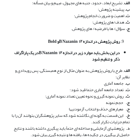
الف
. تشریح ابعاد، حدود، جنبه های مجهول، مبهم و بیان مسأله؛
ب‌.
پیشینه پژوهش؛
ت‌.
اهمیت و ضرورت انجام پژوهش؛
ث‌.
هدف/های پژوهش؛
ج‌.
سؤال/ ها یا فرضیه/ های پژوهش.
روش­ پژوهش
در اندازه ۱۲
B Nazanin
و
Bold
در این بخش باید موارد زیر
در اندازه ۱۲
B Nazanin
در یک پاراگراف
ذکر
و تنظیم شود
الف
. طرح یا روش پژوهش به عنوان مثال از نوع همبستگی، پس­ رویدادی و
نظایر آن؛
ب‌.
جامعه آماری
ت‌.
تعداد جامعه آماری حتما قید شود؛
ث‌.
روش نمونه گیری و نحوه تعیین تعداد نمونه آماری؛
ج‌.
حجم نمونه
ح‌.
معیارهای حذف و انتخاب آزمودنی­ها
خ‌.
این قسمت به گونه­ ای نگاشته شود که سایر پژوهشگران بتوانند آن را با
تمام جزئیات تکرار کنند.
د‌.
پژوهش­های آزمایشی و مداخله­ ای حتماً باید پیگیری داشته باشند و نتایج
حاصل از پیگیری در چکیده ها، یافته ­ها و نتیجه ­گیری بیان شود.