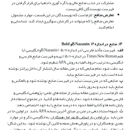
مشارکت در جذب منابع مالی و یا گردآوری داده­ها برای قرار گرفتن در
فهرست نویسندگان کافی نیست.
تعارض منافع
:
لازم است که نویسندگان در این قسمت، موارد مشمول
تعارض منافع را که می­تواند در کارشان سوگیری ایجاد کند؛ شناسایی و
اعلام کنند.
۱۴. منابع در اندازه ۱۲
B Nazanin
و
Bold
الف.
فهرست مآخذ فارسی (در اندازه ۵/۱۱
B Nazanin )
و انگلیسی (با
قلم
Times New Roman
در اندازه ۵/۱۰) تهیه و فهرست منابع فارسی و
انگلیسی به ترتیب حروف الفبا به روش
APA
تنظیم شود.
ب.
دقت شود تمام منابعی که در متن مقاله سال انتشار آن داخل پرانتز نوشته
شده است باید در فهرست منابع بیاید.
پ
. منابعی که در متن نیست نباید در فهرست منابع نوشته شود و بالعکس و
منابع باید جدید و به روز باشد.
ت‌.
لازم است در تدوین مقاله بیشتر از مجله ­های علمی-پژوهشی انگلیسی و
فارسی معتبر استفاده شود، نه از پایان­ نامه­ ها و کتاب­ها. در مجموع استفاده از
پایان­ نامه­ ها و کتاب­ها فقط حدود ده درصد منابع را به خود اختصاص دهد.
ث
. شیوه استناددهی در متن بر مبنای آخرین نسخه
APA
باشد. در اولین جا در
متن باید
برای اولین بار اسامی ۵ نفر اول همکاران
به انگلیسی ذکر و در موارد
بعدی «و همکاران» و در پاورقی همان صفحه لاتین آن نوشته شود. به این شکل:
این توانایی نقشی اساسی در زندگی اجتماعی دارد (رستمی، دربانی و سعادتی،