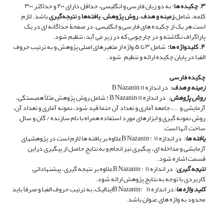
۳. چکیده­ ها
: به دو زبان­ فارسی و انگلیسی، حداقل دارای ۲۰۰ و حداکثر ۳۰۰
کلمه، شامل
زمینه و
هدف
،
روش پژوهش
،
یافته‌ها
و
نتیجه‌گیری
باشد. لازم
است هر یک از چکیده ­های فارسی و انگلیسی، در صفحۀ جداگانه ­ای در یک
پاراگراف نگاشته و در چارچوبی که در زیر می ­آید، تنظیم شود.
۴. کلیدواژه ­ها:
شامل ۳ تا ۵ واژه از متغیرهای اصلی پژوهش و به ترتیب حروف
الفبا در پایان چکیده­ ارائه و تنظیم
شود.
چکیده فارسی
زمینه و هدف
:
در اندازه ۱۱
B Nazanin
روش پژوهش
:
در اندازه ۱۱
B Nazanin
:
شامل روش پژوهش مثلاً همبستگی،
آزمایشی و ...، جامعه آماری و تعداد آن حتما قید شود، نمونه آماری و تعداد آن،
روش نمونه گیری و ابزارهای مورد استفاده همراه با نام سازنده / گان و سال
ساخت آن­ها است.
یافته ­ها
:
در اندازه ۱۱
B Nazanin :
علاوه بر یافته ها لازم است در پژوهش­های
آزمایشی و مداخله ­ای، پیگیری نیز انجام و به نتایج حاصل از پیگیری دراین
قسمت اشاره شود.
نتیجه­ گیری
:
در اندازه ۱۱
B Nazanin :
علاوه بر نتیجه­ گیری، پیشنهاداتی
کاربردی با توجه به نتایج پژوهش ارائه شود.
کلید واژه ­ها
:
در اندازه ۱۱
B Nazanin:
ایتالیک، به ترتیب حروف الفبا و صرفاً باید
محدود به واژه ­های عنوان باشد.