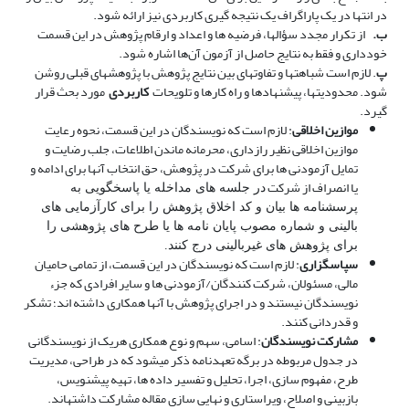
در انتها در یک پاراگراف یک نتیجه­ گیری کاربردی نیز ارائه شود.
ب‌.
از تکرار مجدد سؤال­ها، فرضیه­ ها و اعداد و ارقام پژوهش در این قسمت
خودداری و فقط به نتایج حاصل از آزمون آن‌ها اشاره شود.
پ
. لازم است شباهت­ها و تفاوت­های بین نتایج پژوهش با پژوهش­های قبلی روشن
شود. محدودیت­ها، پیشنهادها و راه کارها و تلویحات
کاربردی
مورد بحث قرار
گیرد.
موازین اخلاقی
: لازم است که نویسندگان در این قسمت، نحوه رعایت
موازین اخلاقی نظیر رازداری، محرمانه ماندن اطلاعات، جلب رضایت و
تمایل آزمودنی­ ها برای شرکت در پژوهش، حق انتخاب آن­ها برای ادامه و
یا انصراف از شرکت
در جلسه­ های مداخله یا پاسخگویی به
پرسشنامه ­ها بیان و کد اخلاق پژوهش را برای کارآزمایی­ های
بالینی و شماره مصوب پایان نامه­ ها یا طرح­ های پژوهشی را
برای پژوهش ­های غیربالینی درج کنند.
سپاسگزاری
: لازم است که نویسندگان در این قسمت، از تمامی حامیان
مالی، مسئولان، شرکت کنندگان/آزمودنی ­ها و سایر افرادی که جزء
نویسندگان نیستند و در اجرای پژوهش با آن­ها همکاری داشته ­اند؛ تشکر
و قدردانی کنند.
مشارکت نویسندگان
: اسامی، سهم و نوع همکاری هریک از نویسندگانی
در جدول مربوطه در برگه تعهدنامه ذکر می­شود که در طراحی، مدیریت
طرح، مفهوم سازی، اجرا، تحلیل و تفسیر داده­ ها، تهیه پیش­نویس،
بازبینی و اصلاح، ویراستاری و نهایی سازی مقاله مشارکت داشته­اند­.