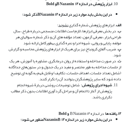
ابزار پژوهش در اندازه ۱۲
B Nazanin
و
Bold
در این بخش باید موارد زیر
در اندازه ۱۲
BNazanin
ذکر شود:
الف
. ابزارهای پژوهش شماره گذاری
نشوند
؛
ب
. در بخش معرفی ابزارها، لازم است اطلاعات منسجمی درباره طراح، سال
طراحی ابزار، معرفی آزمون، تعداد مؤلفه ­های آن و ذکر شماره سوال­های هر
مولفه، پایایی و روایی، شیوه اجرا و نمره گذاری به­طورکامل ارائه شود
پ
. ضریب آلفای کرونباخ نیز برای هریک از ابزارهای پژوهش محاسبه و گزارش
شود.
ت
. در صورت مداخله و استفاده از روان درمانگری، مشاوره یا آموزش، هر یک
از جلسات مداخله به ­طور مختصر و مفید در یک جدول و در ستون‌های جداگانه
(شامل تعداد جلسات، اهداف جلسات، تکالیف) و قابل فهم به ­گونه ای توضیح
داده شود که سایر پژوهشگران بتوانند آن را تکرار کنند.
شیوه اجرای پژوهش
:
شامل توضیحات روشنی دربارۀ شیوه انجام
پژوهش از آغاز تا اتمام آن و مراحل گردآوری اطلاعات بدون ذکر مطالب
تکراری باشد
.
۱۲.یافته­ ها
در اندازه ۱۲
B Nazanin
و
Bold
در این بخش موارد زیر
در اندازه ۱۲
B
Nazanin
منظور
می شود: