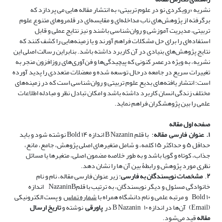
نشریه «رویکردی نو در علوم تربیتی» به انتشار مقاله ­هایی می ­پردازد که
برگرفته از پژوهش­‌های ناب مداخله­‌ای و مقایسه‌­ای در قلمرو­های متنوع علوم
تربیتی، مدیریت آموزشی و روان‌شناسی باشند و نیز نتایج عملی و قابل
استفاده‌ای را برای حل مشکلات فراهم آورند و یا زمینه‌هایی را کشف کنند که
نتایج پژوهش‌­های بنیادی در آن کاربرد داشته باشد. بنابراین رسالت اصلی این
نشریه، به­ ویژه درعصر کنونی که پیچیدگی‌­ها و فن‌آوری‌های روزافزون منجر به
تغییرات سریع در جامعه درحال توسعه شده و معضلات متعددی را پدید آورده
است؛ انتشار یافته‌های بدیع علوم تربیتی و روان‌شناسی است که در زمینه‌های
مختلف زندگی انسان کاربرد داشته باشد و امکان تبادل نظر و مبادله اطلاعات
علمی را بین پژوهشگران فراهم نماید.
صفحه اول مقاله
۱.
عنوان
فارسی
مقاله
:
با قلم
B Nazanin
اندازه ۱۴
Bold
نوشته شود و باید
حداقل ۵ و حداکثر ۱۵ کلمه، و شامل متغیرهای اصلی پژوهش، جامع، مانع،
جذاب، کوتاه و گویا باشد و به طور خلاصه مضمون اصلی، متغیرها یا مسائل
نظری مورد پژوهش و رابطۀ بین آن ها را نشان دهد.
۲
.
مشخصات نویسندگان به فارسی
: زیر عنوان فارسی مقاله، نام و نام
خانوادگی مسئول و دیگر نویسندگان، به ترتیب با
قلم
B
Nazanin
اندازه
۱۰
Bold
و مرتبه علمی و نام دانشگاه همراه با
شماره
تماس
و پست الکترونیکی
(
Email
)
آن‌ها در اندازه ۱۰
B Nazanin
در
پاورقی
نوشته و
تاریخ ارسال
مقاله
قید می‌شود.