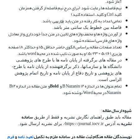
آغاز شود
.
نیم فاصله­ ها رعایت شود
(برای درج نیم فاصله از گرفتن همزمان
کلید
Ctrl
و کلید
–
استفاده کنید)
تمامی اعداد به کار رفته در متن باید
فارسی
باشد.
فاصله بین خطوط یک سانتی متر باشد.
از آوردن واژه ها و مخفف واژه های لاتین در متن جداً خودداری و از معادل
واژه های فارسی استفاده شود
.
تعداد صفحات مقاله براساس الگوی حاضر حداقل ۱۵ و حداکثر ۱۸ صفحه
وزیری (۵/۱۶ × ۵/۲۳) و به صورت تایپ شده در محیط
word
باشد.
در مقاله­ های برگرفته از پایان­ نامه ­ها یا طرح­ های پژوهشـی
دانشگاه­ ها و سازمـان­ها، ذکر برگرفته­شده از پایان­ نامه یا طرح­
های پژوهشی و تاریخ دفاع از پایان ­نامه و تاریخ اتمام پژوهش
الزامی است.
تمام عنوان ها در اندازه ۱۲
B Nazanin
و
Bold
و
متن مقاله در اندازه ۱۲
B
Nazanin
در محیط
Word
نوشته شود.
شیوه ارسال مقاله
:
سامانه
مقاله باید طبق راهنمای نگارش نشریه و فقط از طریق
نشریه
https://journal.iocv.ir/
به آدرس
برای نشریه ارسال شود.
نویسندگان مقاله هنگام ثبت مقاله در سامانه ملزم به تکمیل
تعهد نامه
و
فرم