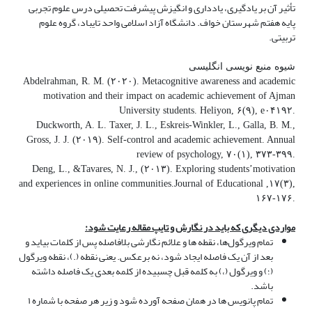
تأثیر آن بر یادگیری، یادداری و انگیزش پیشرفت تحصیلی درس علوم تجربی
پایه هفتم شهرستان خواف. دانشگاه آزاد اسلامی واحد تایباد، گروه علوم
تربیتی
.
شیوه منبع نویسی انگلیسی
Abdelrahman, R. M. (۲۰۲۰). Metacognitive awareness and academic
motivation and their impact on academic achievement of Ajman
University students. Heliyon, ۶(۹), e۰۴۱۹۲.
Duckworth, A. L. Taxer, J. L., Eskreis-Winkler, L., Galla, B. M.,
Gross, J. J. (۲۰۱۹). Self-control and academic achievement. Annual
review of psychology, ۷۰(۱), ۳۷۳-۳۹۹.
Deng, L., &Tavares, N. J., (۲۰۱۳). Exploring students’motivation
and experiences in online communities.Journal of Educational ,۱۷(۳),
۱۶۷-۱۷۶.
مواردی دیگری که باید در نگارش و تایپ مقاله رعایت شود:
تمام ویرگول­‌ها، نقطه ­ها و علائم نگارشی بلافاصله پس از کلمات بیاید و
بعد از آن یک فاصله ایجاد شود، نه برعکس. یعنی نقطه (.)، نقطه ویرگول
(؛) و ویرگول (،) به کلمه قبل چسبیده از کلمه بعدی یک فاصله داشته
باشد
.
تمام پانویس ها در همان صفحه آورده شود و زیر هر صفحه با شماره ۱