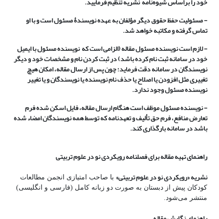
خود را براساس شیوه‌نامه نشریه تنظیم فرمایید.
- مسئولیت حفظ حقوق دیگر مؤلفان به­ عهده نویسندۀ مسئول است و با او
تماس گرفته و مکاتبه خواهد شد.
- لازم است نویسنده مسئول مقاله (الزامی است که نویسنده مسئول با ایمیل
خود در سامانه ثبت نام کرده باشد) در ثبت کردن نام و مشخصات خود و دیگر
نویسندگان در سامانه دقت فرماید؛ چون پس از ارسال مقاله، امکان هیچ
تغییری مثل افزودن یا اصلاح یا حذف نام نویسنده یا نویسندگان و یا تغییر
نویسنده مسئول وجود ندارد.
- نویسنده مسئول موظف است هنگام ارسال مقاله، فایل اسکن شده فرم
تعارض منافع، فرم حق تألیف و تعهدنامه که توسط همه نویسندگان امضاء شده
باشد در سامانه بارگذاری کند.
راهنمای تهیه مقاله برای فصلنامه رویکردی نو در علوم تربیتی
نشریه «رویکردی نو در علوم تربیتی»
با صاحب امتیازی انجمن مطالعات
کودکان پیش از دبستان به صورت دو زبانه کامل (فارسی و انگلیسی)
منتشر می‌شود.
راهنمای نگارش مقاله