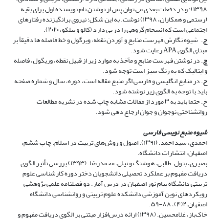
۱۳۹۸)؛ و در دفعات بعدی می توان پس از نوشتن نام نویسنده اول برای بقیه
(رستمی و همکاران، ۱۳۹۸) نوشت. به این شکل: نیروی برانگیزنده رفتارهای
اجتماعی است که انسجام گروهی را در پی دارد (کالو و پیلکو، ۲۰۲۰).
ج
.
شیوه نگارش فهرست منابع و آوردن نقطه، ویرگول و خط فاصله ها دقیقاً بر
مبنای الگوی
APA
رعایت شود.
چ
. در نوشتن فهرست منابع و مآخذ به موارد زیر از قبیل نقطه، وریگول، فاصله
و ایتالیک که به رنگ سبز است توجه شود.
ح
. در منابع انگلیسی و فارسی اگر منبع مقاله است، دوره، سال و شماره صفحه
باید با توجه به الگوی زیر نوشته شود.
خ. حتما باید به
۳ مورد
از مقالات مشابه چاپ شده در نشریه مطالعات
روانشناختی نوجوان و جوان ارجاع دهی شود.
شیوه منبع نویسی فارسی
احمدی، سید احمد. (۱۳۹۱). اصول و روش‌های تربیت در اسلام. چاپ ششم،
اصفهان، انتشارات دانشگاه
.
بصیری، بتول. طالبی، هوشنگ و نیلی، محمدرضا. (۱۳۹۳) بررسی تأثیر الگوی
دریافت مفهوم بر عملکرد تحصیلی دانشجویان دختر دوره کارشناسی علوم
تربیتی دانشگاه پیام نور اصفهان در درس آمار. دو فصلنامه علمی پژوهشی
رویکردهای نوین آموزشی دانشکده علوم تربیتی و روانشناسی دانشگاه
اصفهان،۲(۴)، ۸۸-۵۹
.
خاک‌باز، غلامحسین. (۱۳۹۸) ارائه درس‌افزار مبتنی بر الگوی دریافت مفهوم و