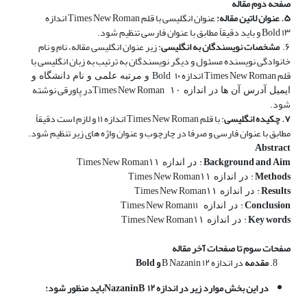
صفحه دوم مقاله
۵. عنوان لاتین مقاله:
عنوان انگلیسی با قلم
Times New Roman
اندازه
۱۳
Bold
و باید دقیقاً مطابق با عنوان فارسی تنظیم شود.
۶.
مشخصات نویسندگان به انگلیسی
: زیر عنوان انگلیسی مقاله، نام و نام
خانوادگی نویسنده مسئول و دیگر نویسندگان به ترتیب به زبان انگلیسی با
قلم
Times New Roman
اندازه ۱۰
Bold
و مرتبه علمی و نام دانشگاه و
Times New Roman
در پاورقی نوشته
ایمیل آدرس آن ها در اندازه ۱۰
شود.
۷. چکیده
انگلیسی
: با قلم
Times New Roman
اندازه ۱۱ و لازم است دقیقاً
مطابق با عنوان فارسی و صرفا در چارچوب و عنوان واژه­ های زیر تنظیم شود.
Abstract
Times New Roman
:
Background and Aim
در اندازه ۱۱
Times New Roman
:
Methods
در اندازه ۱۱
Times New Roman
:
Results
در اندازه ۱۱
Times New Roman
۱۱
:
Conclusion
در اندازه
Times New Roman
:
Key words
در اندازه ۱۱
صفحات
سوم تا صفحات آخر مقاله
مقدمه
در اندازه ۱۲
B Nazanin
و
Bold
در این بخش موارد زیر
در اندازه ۱۲
B
Nazanin
باید
منظور شود: