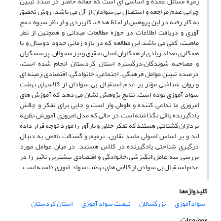
زمره مسائل عمده و اساسی ای است که مقاله حاضر در صدد تبیین
چرایی عدم مراجعه و استقبال بی سوادان از آن می باشد. روش تحقیق
به کار رفته در این پژوهش از لحاظ هدف، کاربردی و از نظر شیوه جمع
آوری و دریافت اطلاعات در حوزه مطالعات میدانی و همچنین از نظر
ماهیت، کمی می باشد.این مطالعه که در بازه زمانی حدود دوسال و با
همکاری تعداد زیادی از همکاران اصلی تحقیق و نیز مسولان، پرسشگران
و مصاحبه شوندگان،درگستره استان کردستان انجام شده است،
درصدد تبیین عوامل فرهنگی – اجتماعی، خانوادگی، اقتصادی،زمینه ای
و روان شناختی مؤثر بر عدم استقبال بی سوادان از کلاسهای نهضت
سواد آموزی بوده است. نتایج پژوهش نشان می دهد که آموزش های
امروزی ما تداعی کننده و طوطی وار است و جایی برای تفکر و چالش
یادگیرنده باقی نگذاشته است.در حالی که مدل امروزی آموزش نظریه
پردازان گشتالتی هستند که تفکر خلاق و بارآور را مورد توجه قرار داده
اند و بر اساس اصولی مانند تقارن، ترمیم و گشتالت ناقص به دنبال
درگیری شناختی یادگیرنده در کلاس هستند. در میان عوامل مورد
بررسی سه عامل؛انگیزشی،خانوادگی و اقتصادی بیشترین ناثیر را در
عدم استقبال بی سوادن از کلاس های نهضت سواد آموزی داشته است.
کلیدواژه‌ها
سوادآموزی
بزرگسالان
نهضت سواد آموزی
استان کردستان
موضوعات