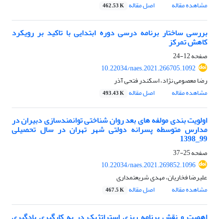
مشاهده مقاله
اصل مقاله
462.53 K
بررسی ساختار برنامه درسی دوره ابتدایی با تاکید بر رویکرد
کاهش تمرکز
صفحه
12-24
10.22034/naes.2021.266705.1092
رضا معصومی نژاد، اسکندر فتحی آذر
مشاهده مقاله
اصل مقاله
493.43 K
اولویت بندی مولفه های بعد روان شناختی توانمندسازی دبیران در
مدارس متوسطه پسرانه دولتی شهر تهران در سال تحصیلی
99_1398
صفحه
25-37
10.22034/naes.2021.269852.1096
علیرضا فخاریان، مهدی شریعتمداری
مشاهده مقاله
اصل مقاله
467.5 K
اهمیت و نقش برنامه ریزی استراتژیک در به کارگیری یادگیری