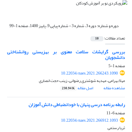
دوره و شماره:
دوره 3، شماره 3 - شماره پیاپی 9، پاییز 1400، صفحه 1-99
تعداد مقالات:
10
بررسی گرایشات سلامت معنوی بر بهزیستی روانشناختی
دانشجویان
صفحه
1-5
10.22034/naes.2021.266243.1090
مهلا بهرامی، مهدیه شوشتری رضوانی، زینب حجت انصاری
مشاهده مقاله
اصل مقاله
230.94 K
رابطه برنامه درسی پنهان با خودانضباطی دانش آموزان
صفحه
6-11
10.22034/naes.2021.266912.1093
ثریا رستمی