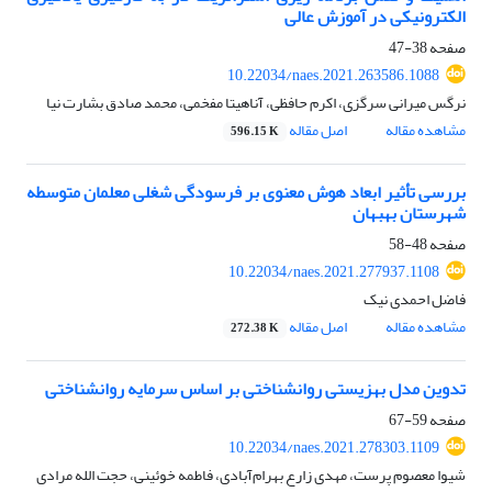
الکترونیکی در آموزش عالی
صفحه
38-47
10.22034/naes.2021.263586.1088
نرگس میرانی سرگزی، اکرم حافظی، آناهیتا مفخمی، محمد صادق بشارت نیا
مشاهده مقاله
اصل مقاله
596.15 K
بررسی تأثیر ابعاد هوش معنوی بر فرسودگی شغلی معلمان متوسطه
شهرستان بهبهان
صفحه
48-58
10.22034/naes.2021.277937.1108
فاضل احمدی نیک
مشاهده مقاله
اصل مقاله
272.38 K
تدوین مدل بهزیستی روانشناختی بر اساس سرمایه روانشناختی
صفحه
59-67
10.22034/naes.2021.278303.1109
شیوا معصوم پرست، مهدی زارع بهرام‌آبادی، فاطمه خوئینی، حجت الله مرادی