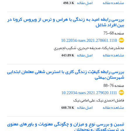
مشاهده مقاله
اصل مقاله
498.3 K
بررسی رابطه امید به زندگی با هراس و ترس از ویروس کرونا در
بین افراد شاغل
صفحه
68-75
10.22034/naes.2021.278661.1110
محمّدرضا یکتا، صدیقه حیدری، شکیب لجمیری
مشاهده مقاله
اصل مقاله
443.89 K
بررسی رابطه کیفیّت زندگی کاری با استرس شغلی معلمان ابتدایی
شهرستان بهمئی
صفحه
76-88
10.22034/naes.2021.279020.1111
فاضل احمدی نیک، علی امامی نیک
مشاهده مقاله
اصل مقاله
608.78 K
تببین و بررسی نوع و میزان و چگونگی معنویات و باورهای معنوی
در تربیت کودکان و نوجوانان