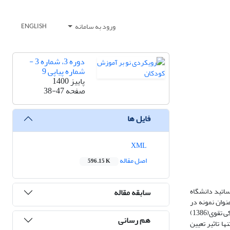
ورود به سامانه
ENGLISH
دوره 3، شماره 3 -
شماره پیاپی 9
پاییز 1400
صفحه
38-47
فایل ها
XML
اصل مقاله
596.15 K
اتید دانشگاه
سابقه مقاله
ر کلیه دانشکده ها می باشد که با استفاده از روش نمونه گیری تصادفی خوشه ای، تعداد 41 نفر به عنوان نمونه در
دسترس قرار گرفت. ابزار گردآوری داده ها در این پژوهش شامل پرسشنامه استاندارد برنامه ریزی استراتژیک برایسون(1999) و نگرش استادان به آموزش الکترونیکی تقوی(1386)
هم رسانی
تراتژیک تنها تاثیر تعیین