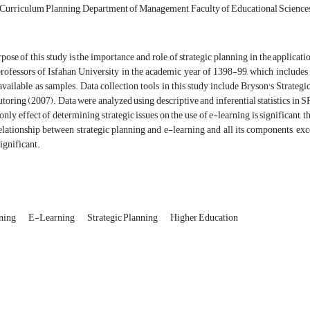
Curriculum Planning, Department of Management, Faculty of Educational Sciences a
ose of this study is the importance and role of strategic planning in the applicatio
professors of Isfahan University in the academic year of 1398-99, which includes
vailable as samples. Data collection tools in this study include Bryson's Strate
toring (2007). Data were analyzed using descriptive and inferential statistics in
only effect of determining strategic issues on the use of e-learning is significant, t
relationship between strategic planning and e-learning and all its components, ex
significant.
ning
E-Learning
Strategic Planning
Higher Education