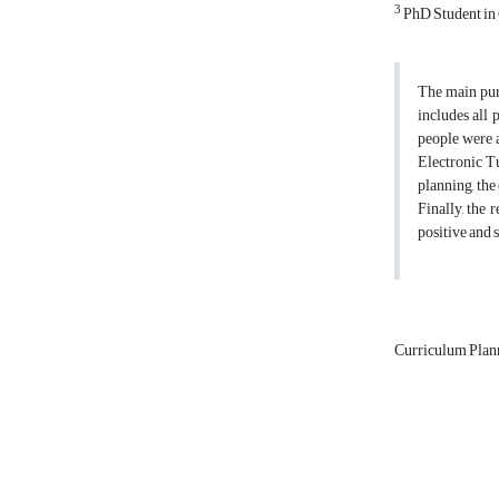
3
PhD Student in 
The main purp
includes all 
people were a
Electronic Tu
planning, the 
Finally, the 
positive and 
Curriculum Plan