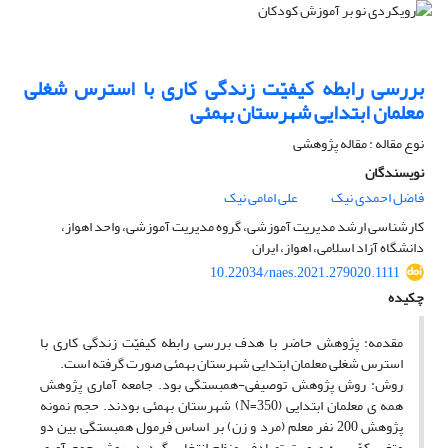
بررسی رابطه کیفیّت زندگی کاری با استرس شغلی
معلمان ابتدایی شهرستان بهمئی
نوع مقاله : مقاله پژوهشی
نویسندگان
فاضل احمدی نیک
علی امامی نیک
کارشناسی ارشد مدیریت آموزشی، گروه مدیریت آموزشی، واحد اهواز،
دانشگاه آزاد اسلامی، اهواز، ایران
10.22034/naes.2021.279020.1111
چکیده
مقدمه: پژوهش حاضر با هدف بررسى رابطه کیفیّت زندگى کارى با
استرس شغلی معلمان ابتدایی شهرستان بهمئی صورت گرفته است.
روش: روش پژوهش توصیفی-همبستگی بود. جامعه آماری پژوهش
همه ی معلمان ابتدایی (350=N) شهرستان بهمئی بودند. حجم نمونه
پژوهش 200 نفر معلم (مرد و زن) بر اساس فرمول همبستگی بین دو
متغیر کمّی، به صورت تصادفی منظم انتخاب گردید. روش جمع آورى