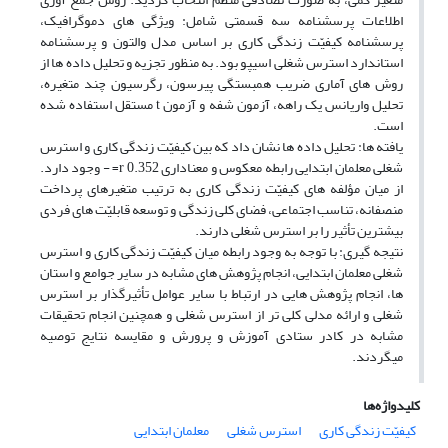
اطلاعات پرسشنامه سه قسمتى شامل: ویژگى هاى دموگرافیک،
پرسشنامه کیفیّت زندگى کارى بر اساس مدل والتون و پرسشنامه
استاندارد استرس شغلى اسیپو بود. به منظور تجزیه و تحلیل داده ها از
روش های آماری ضریب همبستگی پیرسون، رگرسیون چند متغیره،
تحلیل واریانس یک راهه، آزمون شفه و آزمون t مستقل استفاده شده
است.
یافته ها: تحلیل داده ها نشان داد که بین کیفیّت زندگی کاری و استرس
شغلی معلمان ابتدایی رابطه معکوس و معناداری 0.352 r= - وجود دارد.
از میان مؤلفه های کیفیّت زندگی کاری به ترتیب متغیرهای پرداخت
منصفانه، تناسب اجتماعی، فضای کلی زندگی و توسعه قابلیّت های فردی
بیشترین تأثیر را بر استرس شغلی دارند.
نتیجه گیری: با توجه به وجود رابطه میان کیفیّت زندگی کاری و استرس
شغلی معلمان ابتدایی، انجام پژوهش های مشابه در سایر جوامع و استان
ها، انجام پژوهش هایی در ارتباط با سایر عوامل تأثیرگذار بر استرس
شغلی و ارائه مدلی کلی تر از استرس شغلی و همچنین انجام تحقیقات
مشابه در کادر ستادی آموزش و پرورش و مقایسه نتایج توصیه
میگردند.
کلیدواژه‌ها
کیفیّت زندگی کاری
استرس شغلی
معلمان ابتدایی