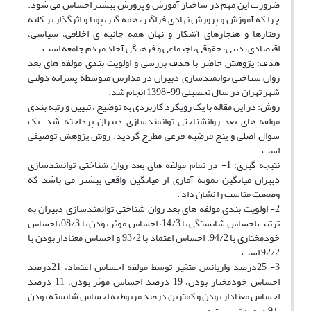
ضرورت این مهم در ساختار آموزش و پرورش بیشتر احساس می شود.
چرا که آموزش و پرورش نهادی فراگیر، همه گیر، پویا و اثرگذار بر کلیه
رفتارها و هنجارهای آشکار و نهان همه جانبه ی اخلاقی، سیاسی،
اقتصادی، دینی، حقوقی، اجتماعی و فرهنگی آحاد مردم جامعه است.
هدف: پژوهش حاضر با هدف بررسی و اولویت بندی مولفه های بعد
روان شناختی توانمندسازی دبیران در مدارس متوسطه پسرانه دولتی
شهر تهران در سال تحصیلی 99-1398 انجام شد.
روش: در این مقاله با یک رویکرد کاربردی به توضیح ، تبیین و رتبه بندی
مولفه های بعد روانشناختی توانمندسازی دبیران پرداخته شد. یک
سوال اصلی و پنج فرضیه فرعی مطرح گردید. روش پژوهش توصیفی
است.
نتیجه گیری: 1- در تمام مولفه های بعد روان شناختی توانمندسازی
دبیران میانگین نمونه آماری از میانگین واقعی بیشتر می باشد که
وضعیت مناسب را نشان داد .
2- اولویت بندی مولفه های بعد روان شناختی توانمندسازی دبیران به
ترتیب احساس شایستگی با 14/3، احساس موثر بودن با 08/3، احساس
خودمختاری با 94/2، احساس اعتماد با 93/2 و احساس معنادار بودن با
92/2 است.
3- 25درصد واریانس متغیر توسط مولفه احساس اعتماد، 21درصد
احساس خودمختار بودن، 19 درصد احساس موثر بودن، 11 درصد
احساس معنادار بودن و کمترین درصد مربوط به احساس شایسته بودن
با 9 درصد تبیین شد.