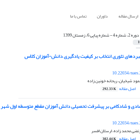
ارسال مقاله
داوران
تماس با ما
دوره 2، شماره 4 - شماره پیاپی 6، زمستان 1399
1
هبردهای تئوری انتخاب بر کیفیت یادگیری دانش-آموزان کلاس
10.22034/naes
ود شیخیان، ریحانه خونین زاده
اصل مقاله
292.33 K
دی و شادکامی بر پیشرفت تحصیلی دانش آموزان مقطع متوسطه اول شهر 
10.22034/naes
تضی محمد زاده، ارسلان افسر
اصل مقاله
302.44 K