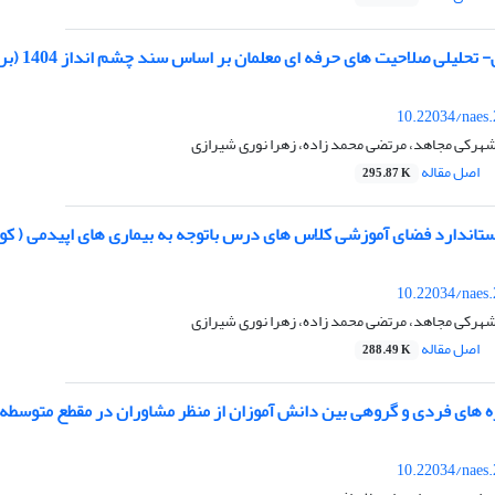
حیت های حرفه ای معلمان بر اساس سند چشم انداز 1404 (برنامه جامع پنجم و ششم اسناد تحولی: دیدگاهی آینده نگر)
10.22034/naes
شهرکی مجاهد، مرتضی محمد زاده، زهرا نوری شیرازی
اصل مقاله
295.87 K
اندارد فضای آموزشی کلاس های درس باتوجه به بیماری های اپیدمی ( کووید
10.22034/naes
شهرکی مجاهد، مرتضی محمد زاده، زهرا نوری شیرازی
اصل مقاله
288.49 K
 های فردی و گروهی بین دانش آموزان از منظر مشاوران در مقطع متوسطه
10.22034/naes