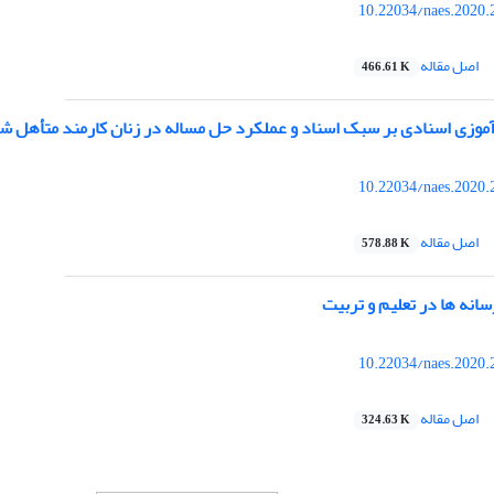
10.22034/naes.2020.
اصل مقاله
466.61 K
آموزی اسنادی بر سبک اسناد و عملکرد حل مساله در زنان کارمند متأهل ش
10.22034/naes.2020.
اصل مقاله
578.88 K
انه ها در تعلیم و تربیت
10.22034/naes.2020.
اصل مقاله
324.63 K