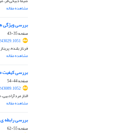
شیما ذبیحی فر، مر
مشاهده مقاله
بررسی ویژگی های
صفحه
35-43
243029.1051
فرناز بلنده، پریناز
مشاهده مقاله
بررسی کیفیت مد
صفحه
44-54
243089.1052
الناز مردآزادبهی، م
مشاهده مقاله
بررسی رابطه ی 
صفحه
55-62