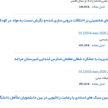
تضی محمد زاده، ارسلان افسر
اصل مقاله
546.66 K
 شخصیتی بر اختلالات درونی سازی شده و نگرش نسبت به مواد در کودکان کا
10.22034/naes.2020.
 بنیسی
اصل مقاله
435.59 K
یریت با عملکرد شغلی معلمان مدارس ابتدایی شهرستان مراغه
10.22034/naes.2020.
یعاد نبئی
اصل مقاله
493.45 K
بین سبک های اسنادی با رضایت زناشویی در بین دانشجویان متأهل دانشگا