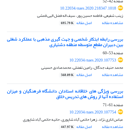
صفحه
42-52
10.22034/naes.2020.218347.1018
زینب شفیعی، فاطمه حسین پور، سیف اله فضل الهی قمشی
مشاهده مقاله
اصل مقاله
695.79 K
بررسی رابطه ابتکار شخصی و جهت گیری مذهبی با عملکرد شغلی
بین دبیران مقطع متوسطه منطقه دشتیاری
صفحه
53-60
10.22034/naes.2020.107753
محمد حنیف جدگال، رامین تفضلی، محمدصادق حسینی
مشاهده مقاله
اصل مقاله
568.09 K
بررسی ویژگی های خلاقانه استادان دانشگاه فرهنگیان و میزان
استفاده آنها از روش های تدریس خلاق
صفحه
61-71
10.22034/naes.2020.107754
عباس اناری نژاد، زهرا حاتمی آبادشاپوری، حانیه حاتمی آبادشاپوری
مشاهده مقاله
اصل مقاله
447.97 K