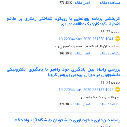
مشاهده مقاله
اصل مقاله
771.83 K
اثربخشی برنامه پویانمایی با رویکرد شناختی رفتاری بر علائم
اضطراب کودکان: یک مطالعه موردی
صفحه
22-33
10.22034/naes.2020.231550.1041
رضا عزیزان، الهام شفیعی، سمیرا منصوری راد
مشاهده مقاله
اصل مقاله
902.59 K
بررسی رابطه بین یادگیری خود راهبر با یادگیری الکترونیکی
دانشجویان در دوران اپیدمی ویروس کرونا
صفحه
34-41
10.22034/naes.2020.232157.1042
امیر فلاحی، خدیجه جاسمی
مشاهده مقاله
اصل مقاله
378.38 K
رابطه دین‌داری با خودباوری دانشجویان دانشگاه آزاد واحد قم