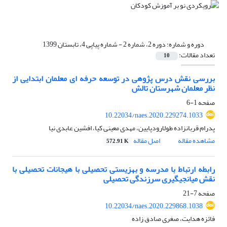
دوره و شماره:
دوره 2، شماره 2 - شماره پیاپی 4، تابستان 1399
تعداد مقالات:
10
بررسی نقش درس پژوهی در توسعه حرفه ای معلمان ابتدایی از
نظر معلمان شهرستان تالش
صفحه
1-6
10.22034/naes.2020.229274.1033
پدرام قربانزاده طولارودپایین، مهدی معینی کیا، افشین عابدی نیا
مشاهده مقاله
اصل مقاله
572.91 K
رابطه ارتباط با مدرسه و بهزیستی تحصیلی با هیجانات تحصیلی با
نقش میانجیگیری سرزندگی تحصیلی
صفحه
7-21
10.22034/naes.2020.229868.1038
فائزه هدایت، صغری صادق زاده