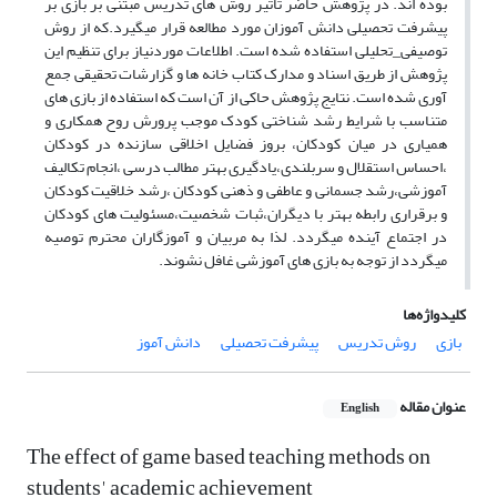
بوده اند. در پژوهش حاضر تأثیر روش های تدریس مبتنی بر بازی بر
پیشرفت تحصیلی دانش آموزان مورد مطالعه قرار میگیرد.که از روش
توصیفی_تحلیلی استفاده شده است. اطلاعات موردنیاز برای تنظیم این
پژوهش از طریق اسناد و مدارک کتاب خانه ها و گزارشات تحقیقی جمع
آوری شده است. نتایج پژوهش حاکی از آن است که استفاده از بازی های
متناسب با شرایط رشد شناختی کودک موجب پرورش روح همکاری و
همیاری در میان کودکان، بروز فضایل اخلاقی سازنده در کودکان
،احساس استقلال و سربلندی،یادگیری بهتر مطالب درسی ،انجام تکالیف
آموزشی،رشد جسمانی و عاطفی و ذهنی کودکان ،رشد خلاقیت کودکان
و برقراری رابطه بهتر با دیگران،ثبات شخصیت،مسئولیت های کودکان
در اجتماع آینده میگردد. لذا به مربیان و آموزگاران محترم توصیه
میگردد از توجه به بازی های آموزشی غافل نشوند.
کلیدواژه‌ها
بازی
روش تدریس
پیشرفت تحصیلی
دانش آموز
عنوان مقاله
English
The effect of game based teaching methods on
students' academic achievement