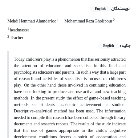
نویسندگان
English
1
2
Mehdi Hemmati Alamdarloo
Mohammad Reza Gholipour
1
headmaster
2
Teacher
چکیده
English
Today, children's play is a phenomenon that has seriously attracted
the attention of educators and specialists in this field and
psychologists, educators and parents. In such a way that a large part
of research and activities of specialists is focused on children's
play. On the other hand, those involved in continuing education
have been looking to produce and use active and new teaching
methods. In the present study, the effect of game-based teaching
methods on students' academic achievement is studied.
Descriptive-analytical method has been used. The information
needed to compile this research has been collected through library
documents and research reports. The results of the study indicate
that the use of games appropriate to the child's cognitive
development conditions fosters a spirit of cooperation and