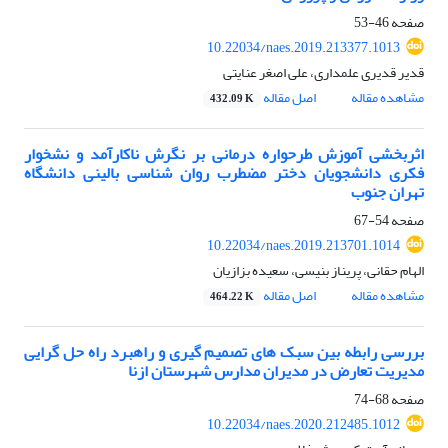
صفحه
46-53
10.22034/naes.2019.213377.1013
قدیر قدیری علمداری، علی اصغر عنایتی
مشاهده مقاله
اصل مقاله
432.09 K
اثربخشی آموزش طرحواره درمانی بر نگرش ناکارآمد و نشخوار
فکری دانشجویان دختر مضطرب روان شناسی بالینی دانشگاه
تهران جنوب
صفحه
54-67
10.22034/naes.2019.213701.1014
الهام حقانی، پریناز بنیسی، سعیده بزازیان
مشاهده مقاله
اصل مقاله
464.22 K
بررسی رابطه بین سبک های تصمیم گیری و راهبرد راه حل گرایی
مدیریت تعارض در مدیران مدارس شهرستان ازنا
صفحه
68-74
10.22034/naes.2020.212485.1012