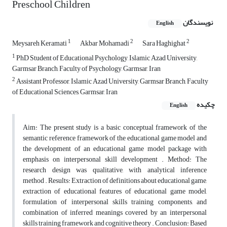
Preschool Children
نویسندگان
English
1
2
2
Meysareh Keramati
Akbar Mohamadi
Sara Haghighat
1
PhD Student of Educational Psychology, Islamic Azad University,
Garmsar Branch, Faculty of Psychology, Garmsar, Iran
2
Assistant Professor, Islamic Azad University, Garmsar Branch, Faculty
of Educational Sciences, Garmsar, Iran
چکیده
English
Aim: The present study is a basic conceptual framework of the
semantic reference framework of the educational game model and
the development of an educational game model package with
emphasis on interpersonal skill development . Method: The
research design was qualitative, with analytical inference
method . Results: Extraction of definitions about educational game,
extraction of educational features of educational game model,
formulation of interpersonal skills training components, and
combination of inferred meanings covered by an interpersonal
skills training framework and cognitive theory . Conclusion: Based