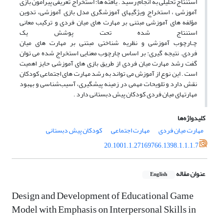
استنتاج تحلیلی به انجام رسید . یافته ها: استخراج تعریفی پیرامون بازی
آموزشی ، استخراج ویژگیهای آموزشگری مدل بازی آموزشی، تدوین
مؤلفه های آموزشی مبتنی بر مهارت های میان فردی و ترکیب معانی
استنتاج شده تحت پوشش یک
چـارچوب آموزشی و نظریه شناختی مبتنی بر مهارت های میان
فردی. نتیجه گیری: بر اساس چارچوب معنایی استخراج شده می توان
گفت رشد مهارت میان فردی از طریق بازی های آموزشی حایز اهمیت
است . این نوع از آموزش می تواند به رشد مهارت های اجتماعی کودکان
نقش دارد و تلویحات مهمی در زمینه پیشگیری، آسیب‌شناسی و بهبود
مهارتهای میان فردی کودکان پیش دبستانی دارد .
کلیدواژه‌ها
مهارت میان فردی
مهارت اجتماعی
کودکان پیش دبستانی
20.1001.1.27169766.1398.1.1.1.7
عنوان مقاله
English
Design and Development of Educational Game
Model with Emphasis on Interpersonal Skills in