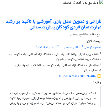
طراحی و تدوین مدل بازی آموزشی با تاکید بر رشد
مهارت میان فردی کودکان پیش دبستانی
نوع مقاله : مقاله پژوهشی
نویسندگان
2
2
1
میسره کرامتی
اکبر محمدی
سارا حقیقت
1
دانشجوی دکترای روانشناسی تربیتی، دانشگاه آزاد اسلامی، واحد گرمسار،
دانشکده روانشناسی، گرمسار، ایران
2
استادیار، دانشگاه آزاد اسلامی، واحد گرمسار، دانشکده علوم تربیتی،
گرمسار، ایران.
10.22034/naes.2019.97404
چکیده
هدف: پـژوهش حاضـربـه منظـور صـورت بنـدی چـارچوب ارجـاع
معنـایی مدل بازی آموزشی و تدوین بسته ی مدل بازی آموزشی با تاکید
بر رشد مهارت میان فردی است . روش: طرح تحقیق، کیفی، و با روش