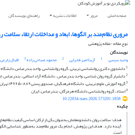
صفحه اصلی
مرور
اطلاعات نشریه
راهنمای نویسندگان
مروری نظام‌مند بر الگوها، ابعاد و مداخلات ارتقاء سلامت 
نوع مقاله : مقاله پژوهشی
نویسندگان
3
2
1
وحید بنیسی
آزیتا امیر فخرایی
محمود صباحی زاده
اقبال زارعی
1
دانشجوی دکتری روانشناسی تربیتی ،گروه روانشناسی ،واحد بندرعباس،دانشگاه آ
2
دانشیار گروه روان شناسی، واحد بندرعباس ، دانشگاه آزاد اسلامی ، بندرعباس ،ای
3
گروه آموزش علوم تربیتی، دانشگاه فرهنگیان، صندوق پستی ۸۸۹-۱۴۶۶۵ تهران ، ایران
4
استاد، گروه روانشناسی دانشگاه هرمزگان، بندرعباس، ایران
10.22034/naes.2026.573201.1858
چکیده
هدف: سلامت روان دانشجو‌معلمان به‌عنوان یکی از ارکان اساسی کیفیت نظام‌ها
آینده دارد. هدف این پژوهش، انجام یک مرور نظام‌مند به‌منظور شناسایی الگ
است.