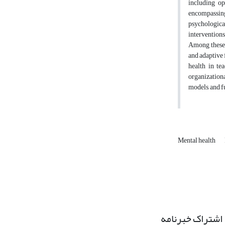
including op
encompassing 
psychological
interventions
Among these,
and adaptive 
health in te
organization
models, and f
Mental health
اشتراک خبرنامه