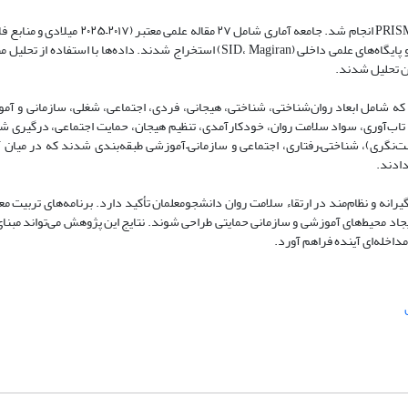
روش: این مطالعه با رویکرد مرور نظام‌مند کاربردی و بر اساس دستورالعمل PRISMA انجام شد. ج
بود که از پایگاه‌های بین‌المللی (Scopus، Web of Science، ERIC، PsycINFO) و پایگاه‌های علمی داخلی (SID، Magiran) استخراج شدند. 
 که شامل ابعاد روان‌شناختی، شناختی، هیجانی، فردی، اجتماعی، شغلی، سازمانی و آم
اب‌آوری، سواد سلامت روان، خودکارآمدی، تنظیم هیجان، حمایت اجتماعی، درگیری ش
‌نگری)، شناختی–رفتاری، اجتماعی و سازمانی–آموزشی طبقه‌بندی شدند که در میان آ
دادند.
رانه و نظام‌مند در ارتقاء سلامت روان دانشجو‌معلمان تأکید دارد. برنامه‌های تربیت مع
یجاد محیط‌های آموزشی و سازمانی حمایتی طراحی شوند. نتایج این پژوهش می‌تواند مبنا
اخله‌ای آینده فراهم آورد.