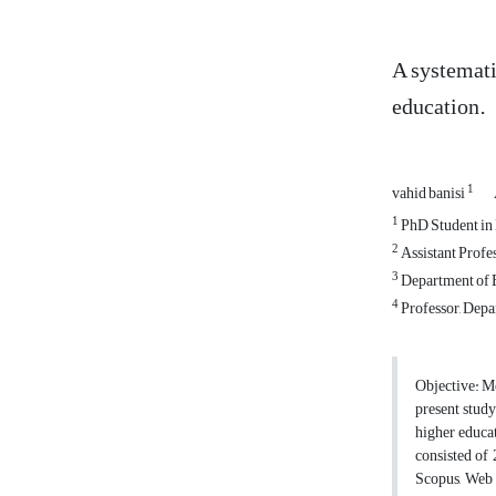
A systemati
education.
1
vahid banisi
1
PhD Student in 
2
Assistant Profe
3
Department of E
4
Professor, Depa
Objective: Me
present study
higher educa
consisted of
Scopus, Web 