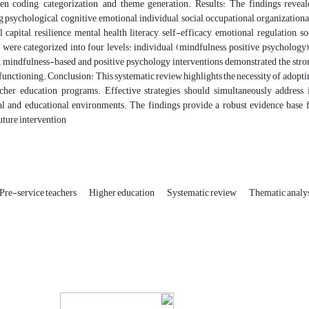
en coding, categorization, and theme generation. Results: The findings reveal
psychological, cognitive, emotional, individual, social, occupational, organizatio
 capital, resilience, mental health literacy, self-efficacy, emotional regulation,
 were categorized into four levels: individual (mindfulness, positive psychology),
 mindfulness-based and positive psychology interventions demonstrated the stron
functioning. Conclusion: This systematic review highlights the necessity of adopt
acher education programs. Effective strategies should simultaneously address 
al and educational environments. The findings provide a robust evidence base 
uture intervention
Pre-service teachers
Higher education
Systematic review
Thematic analy