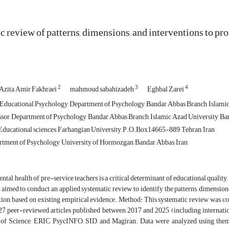
c review of patterns, dimensions, and interventions to pro
2
3
4
Azita Amir Fakhraei
mahmoud sabahizadeh
Eghbal Zarei
Educational Psychology, Department of Psychology, Bandar Abbas Branch, Islamic 
ssor, Department of Psychology, Bandar Abbas Branch, Islamic Azad University, Ba
ducational sciences ,Farhangian University, P.O.Box14665-889, Tehran, Iran
rtment of Psychology, University of Hormozgan, Bandar Abbas, Iran
ntal health of pre-service teachers is a critical determinant of educational quality
 aimed to conduct an applied systematic review to identify the patterns, dimensio
tion, based on existing empirical evidence. Method: This systematic review was 
 27 peer-reviewed articles published between 2017 and 2025 (including internatio
of Science, ERIC, PsycINFO, SID, and Magiran. Data were analyzed using thema