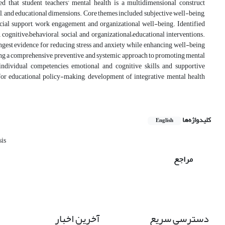
ed that student teachers’ mental health is a multidimensional construct
nal, and educational dimensions. Core themes included subjective well-being,
 social support, work engagement, and organizational well-being. Identified
 cognitive–behavioral, social, and organizational–educational interventions.
gest evidence for reducing stress and anxiety while enhancing well-being
ing a comprehensive, preventive, and systemic approach to promoting mental
individual competencies, emotional and cognitive skills, and supportive
for educational policy-making, development of integrative mental health
کلیدواژه‌ها
English
sis
مراجع
دسترسی سریع
آخرین اخبار