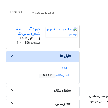
ورود به سامانه
ENGLISH
دوره 7، شماره 4 -
شماره پیاپی 26
زمستان 1404
صفحه
190-196
فایل ها
XML
اصل مقاله
561.7 K
سابقه مقاله
ی شغلی معلمان
هد علمی موجود
هم رسانی