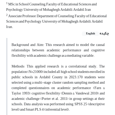
1
MSc in School Counseling, Faculty of Educational Sciences and
Psychology, University of Mohaghegh Ardabili, Ardabil, Iran
2
Associate Professor, Department of Counseling, Faculty of Educational
Sciences and Psychology, University of Mohaghegh Ardabili, Ardabil,
Iran.
چکیده
English
Background and Aim: This research aimed to model the causal
relationships between academic performance and cognitive
flexibility, with academic challenge as a mediating variable.
Methods: This applied research is a correlational study. The
population (N=21000) included all high school students enrolled in
public schools in Ardabil County in 2023.170 students were
selected using a multi-stage cluster random sampling method and
completed questionnaires on academic performance (Farn &
Taylor, 1993), cognitive flexibility (Dennis & Vandewal, 2010), and
academic challenge (Porter et al., 2011) in group settings at their
schools. Data analysis was performed using SPSS 25 (descriptive
level) and Smart PLS 4 (inferential level).