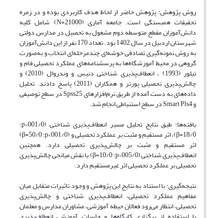
روش پژوهش: پژوهش حاضر از لحاظ هدف کاربردی بوده و در زمره
تحقیقات همبستگی است. جامعه آماری (N=21000) شامل کلیه
دانش‌آموزان مقطع متوسطه دوم مشغول به تحصیل در مدارس دولتی
شهرستان اردبیل در سال 1402 بود. تعداد 170 نفر از این دانش‌آموزان
به روش نمونه‌گیری تصادفی خوشه‌ای چندمرحله‌ای انتخاب و به‌صورت
گروهی در محیط آموزشگاه‌ها به پرسشنامه‌های عملکرد تحصیلی فام و
تیلور (1993) ، انعطاف‌پذیری شناختی دنیس و وندروال (2010) و
چالش‌پذیری تحصیلی پورتر و همکاران (2011) پاسخ دادند. تحلیل
داده‌های به دست آمده از طریق نرم‌افزار‌های Spss25 در سطح توصیفی
و Smart Pls4 در سطح استنباطی انجام شد.
یافته‌ها: طبق نتایج تحلیل مسیر انعطاف‌پذیری شناختی (001/0>p؛
18/0=β)، اثر مستقیم و مثبت بر عملکرد تحصیلی و (001/0>p؛ 50/0=β)
اثر مستقیم و مثبت بر چالش‌پذیری تحصیلی دارد. همچنین
انعطاف‌پذیری شناختی (005/0>p؛ 10/0=β) با نقش میانجی چالش‌پذیری
تحصیلی بر عملکرد تحصیلی اثر غیرمستقیم دارد.
نتیجه‌گیری: با استناد به نتایج این پژوهش و وجود تاثیرات متقابل میان
مفاهیم عملکرد تحصیلی، انعطاف‌پذیری شناختی و چالش‌پذیری
تحصیلی، انتظار می‌رود فعالان حیطه آموزشی، مشاوران مدارس و معلمان
با استقاده از برگزاری کارگاه‌ها و جلسات آموزشی انعطاف‌پذیری