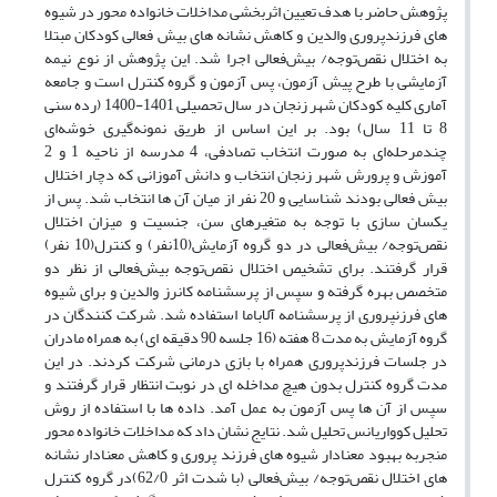
پژوهش حاضر با هدف تعیین اثربخشی مداخلات خانواده محور در شیوه
های فرزندپروری والدین و کاهش نشانه های بیش فعالی کودکان مبتلا
به اختلال نقص‌توجه/ بیش‌فعالی اجرا شد. این پژوهش از نوع نیمه
آزمایشی با طرح پیش آزمون، پس آزمون و گروه کنترل است و جامعه
آماری کلیه کودکان شهر زنجان در سال تحصیلی 1401-1400 (رده سنی
8 تا 11 سال) بود. بر این اساس از طریق نمونه‌گیری خوشه‌ای
چندمرحله‌ای به صورت انتخاب تصادفی، 4 مدرسه از ناحیه 1 و 2
آموزش و پرورش شهر زنجان انتخاب و دانش آموزانی که دچار اختلال
بیش فعالی بودند شناسایی و 20 نفر از میان آن ها انتخاب شد. پس از
یکسان سازی با توجه به متغیرهای سن، جنسیت و میزان اختلال
نقص‌توجه/ بیش‌فعالی در دو گروه آزمایش(10نفر) و کنترل(10 نفر)
قرار گرفتند. برای تشخیص اختلال نقص‌توجه بیش‌فعالی از نظر دو
متخصص بهره گرفته و سپس از پرسشنامه کانرز والدین و برای شیوه
های فرزنپروری از پرسشنامه آلاباما استفاده شد. شرکت کنندگان در
گروه آزمایش به مدت 8 هفته (16 جلسه 90 دقیقه ای) به همراه مادران
در جلسات فرزندپروری همراه با بازی درمانی شرکت کردند. در این
مدت گروه کنترل بدون هیچ مداخله ای در نوبت انتظار قرار گرفتند و
سپس از آن ها پس آزمون به عمل آمد. داده ها با استفاده از روش
تحلیل کوواریانس تحلیل شد. نتایج نشان داد که مداخلات خانواده محور
منجربه بهبود معنادار شیوه های فرزند پروری و کاهش معنادار نشانه
های اختلال نقص‌توجه/ بیش‌فعالی (با شدت اثر 62/0)در گروه کنترل