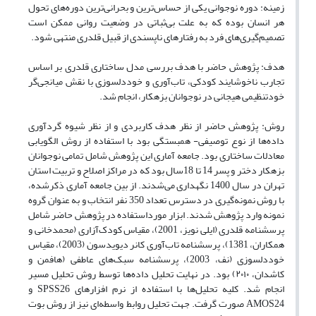
زمینه: دوره نوجوانی یکی از حساس‌ترین و بحرانی‌ترین دوره‌های تحول
هر انسان بوده که به علت بی‌ثباتی در وضعیت روانی ممکن است
تصمیم‌گیری‌های فرد به رفتارهای ناپسندی از قبیل قلدری منتهی شود.
هدف: پژوهش حاضر با هدف بررسی مدل ساختاری قلدری بر اساس
تجارب ناخوشایند کودکی، تاب‌آوری و خوددلسوزی با نقش میانجی‌گر
خودتنظیمی هیجانی در نوجوانان بزهکار، انجام شد.
روش: پژوهش حاضر از نظر هدف کاربردی و از نظر شیوه گردآوری
داده‌ها از نوع توصیفی- همبستگی بود با استفاده از روش الگویابی
معادلات ساختاری بود. جامعه آماری این پژوهش شامل تمامی نوجوانان
بزهکار دختر و پسر 14 تا 18سال بود که در مراکز اصلاح و تربیت استان
تهران در سال 1400 نگهداری می‌شدند. از بین جامعه آماری ذکرشده،
با روش نمونه‌گیری در دسترس تعداد 350 نفر انتخاب و به عنوان گروه
نمونه وارد پژوهش شدند. ابزار مورداستفاده در پژوهش حاضر شامل
پرسشنامه قلدری (ایلی نویز، 2001)، مقیاس کودک‌آزاری (محمدخانی و
همکاران، 1381)، پرسشنامه تاب‌آوری کانر دیویدسون (2003)، مقیاس
خوددلسوزی (نف، 2003)، پرسشنامه سبک‌های عاطفی (هافمن و
کاشدان، ۲۰۱۰) بود. در نهایت تحلیل داده‌ها توسط روش تحلیل مسیر
انجام شد. کلیه تحلیل‌ها با استفاده از نرم افزارهای SPSS26 و
AMOS24 صورت گرفت. جهت تحلیل روابط واسطه‌ای نیز از روش بوت