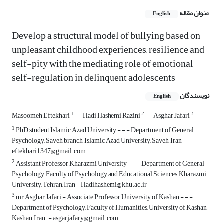
عنوان مقاله
English
Develop a structural model of bullying based on
unpleasant childhood experiences, resilience and
self-pity with the mediating role of emotional
self-regulation in delinquent adolescents
نویسندگان
English
1
2
3
Masoomeh Eftekhari
Hadi Hashemi Razini
Asghar Jafari
1
PhD student Islamic Azad University - - - Department of General
Psychology, Saveh branch, Islamic Azad University, Saveh, Iran -
eftekhari1347@gmail.com
2
Assistant Professor Kharazmi University - - - Department of General
Psychology, Faculty of Psychology and Educational Sciences, Kharazmi
University, Tehran, Iran - Hadihashemi@khu.ac.ir
3
mr Asghar Jafari - Associate Professor University of Kashan - - -
Department of Psychology, Faculty of Humanities, University of Kashan,
Kashan, Iran. - asgarjafary@gmail.com