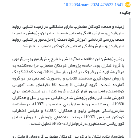
10.22034/naes.2024.475522.1541
چکیده
زمینه و هدف: کودکان مضطرب دارای مشکلاتی در زمینه تنهایی، روابط
میان‌فردی و سازش‌یافتگی هیجانی هستند. بنابراین، پژوهش حاضر با
هدف بررسی اثربخشی آموزش کوتاه‌مدت راه‌حل‌محور بر تنهایی، روابط
میان‌فردی و سازش‌یافتگی هیجانی در کودکان مضطرب انجام شد.
روش پژوهش: این مطالعه نیمه‌آزمایشی با طرح پیش‌آزمون و پس‌آزمون
با گروه کنترل بود. جامعه پژوهش کودکان مضطرب مراجعه‌کننده به
مراکز مشاوره شهر قرچک در فصل بهار سال 1403 بودند که 40 کودک
با روش نمونه‌گیری هدفمند انتخاب و به‌صورت تصادفی در دو گروه
گمارده شدند. گروه آزمایش 8 جلسه 60 دقیقه‌ای تحت آموزش
کوتاه‌مدت راه‌حل‌محور قرار گرفت و گروه کنترل در لیست انتظار برای
آموزش ماند. ابزارهای پژوهش شامل مقیاس تنهایی راسل و همکاران
(1980)، پرسشنامه روابط میان‌فردی هادسون (1997)، پرسشنامه
سازش‌یافتگی هیجانی رابیو و همکاران (2007) و مقیاس اضطراب
کودکان اسپنس (1997) بودند. داده‌های پژوهش با روش تحلیل
کوواریانس چندمتغیری در نرم‌افزار SPSS-23 تحلیل شدند.
یافته‌ها: نتایج نشان داد که بین کودکان مضطرب گروه‌های آزمایش و