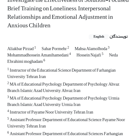
Brief Training on Loneliness, Interpersonal
Relationships and Emotional Adjustment in
Anxious Children
نویسندگان
English
1
2
3
Aliakbar Pirzad
Sahar Pormehr
Mahsa Alamolhoda
4
5
Mohammadhossein Amanihamedani
Hossein Najafi
Neda
6
Ebrahimi moghadam
1
Instructor of the Educational Science Department of Farhangian
University, Tehran, Iran
2
MA of Educational Psychology, Department of Psychology, Ahvaz
Branch, Islamic Azad University, Ahvaz, Iran
3
MA of Educational Psychology, Department of Psychology, Urmia
Branch, Islamic Azad University, Urmia, Iran
4
Instructor of Payame Noor University, Tehran, Iran
5
Assistant Professor, Department of Educational Science, Payame Noor
University, Tehran, Iran
6
Assistant Professor, Department of Educational Sciences, Farhangian