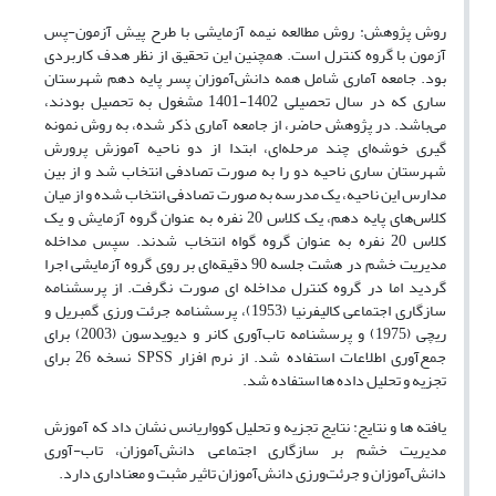
روش پژوهش: روش مطالعه نیمه آزمایشی با طرح پیش آزمون-پس
آزمون با گروه کنترل است. همچنین این تحقیق از نظر هدف کاربردی
بود. جامعه آماری شامل همه دانش‌آموزان پسر پایه دهم شهرستان
ساری که در سال تحصیلی 1402-1401 مشغول به تحصیل بودند،
می‌باشد. در پژوهش حاضر، از جامعه آماری ذکر شده، به روش نمونه
گیری خوشه‌ای چند مرحله‌ای‌، ابتدا از دو ناحیه آموزش پرورش
شهرستان ساری ناحیه دو را به صورت تصادفی انتخاب شد و از بین
مدارس این ناحیه، یک مدرسه به صورت تصادفی انتخاب شده و از میان
کلاس‌های پایه دهم، یک کلاس 20 نفره به عنوان گروه آزمایش و یک
کلاس 20 نفره به عنوان گروه گواه انتخاب شدند. سپس مداخله
مدیریت خشم در هشت جلسه 90 دقیقه‌ای بر روی گروه آزمایشی اجرا
گردید اما در گروه کنترل مداخله ای صورت نگرفت. از پرسشنامه
سازگاری اجتماعی کالیفرنیا (1953)، پرسشنامه جرئت ورزی گمبریل و
ریچی (1975) و پرسشنامه تاب‌آوری کانر و دیویدسون (2003) برای
جمع‌آوری اطلاعات استفاده شد. از نرم افزار SPSS نسخه 26 برای
تجزیه و تحلیل داده ها استفاده شد.
یافته ها و نتایج: نتایج تجزیه و تحلیل کوواریانس نشان داد که آموزش
مدیریت خشم بر سازگاری اجتماعی دانش‌آموزان، تاب-آوری
دانش‌آموزان و جرئت‌ورزی دانش‌آموزان تاثیر مثبت و معناداری دارد.