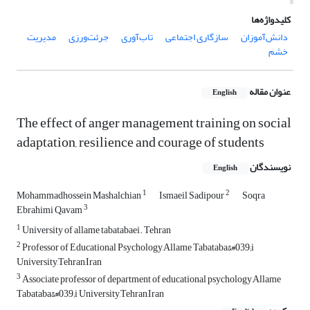
کلیدواژه‌ها
دانش‌آموزان
سازگاری اجتماعی
تا‌ب‌آوری
جرئت‌ورزی
مدیریت
خشم
عنوان مقاله
English
The effect of anger management training on social
adaptation, resilience and courage of students
نویسندگان
English
1
2
Mohammadhossein Mashalchian
Ismaeil Sadipour
Soqra
3
Ebrahimi Qavam
1
University of allame tabatabaei. Tehran
2
Professor of Educational Psychology,Allame Tabataba&#039;i
University,Tehran,Iran
3
Associate professor of department of educational psychology,Allame
Tabataba&#039;i University,Tehran,Iran