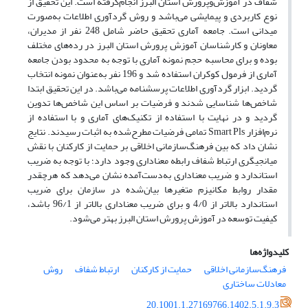
شفاف در آموزش‌وپرورش استان البرز انجام‌گرفته است. این تحقیق از
نوع کاربردی و پیمایشی می‌باشد و روش گردآوری اطلاعات به‌صورت
میدانی است. جامعه آماری تحقیق حاضر شامل 248 نفر از مدیران،
معاونان و کارشناسان آموزش پرورش استان البرز در رده‌های مختلف
بوده و برای محاسبه حجم نمونه آماری با توجه به محدود بودن جامعه
آماری از فرمول کوکران استفاده شد و 196 نفر به‌عنوان نمونه انتخاب
گردید. ابزار گردآوری اطلاعات پرسشنامه‌ می‌باشد. در این تحقیق ابتدا
شاخص‌ها شناسایی شدند و فرضیات بر اساس این شاخص‌ها تدوین
گردید و در نهایت با استفاده از تکنیک‌های آماری و با استفاده از
نرم‌افزار Smart Pls تمامی فرضیات مطرح‌شده به اثبات رسیدند. نتایج
نشان داد که بین فرهنگ‌سازمانی اخلاقی بر حمایت از کارکنان با نقش
میانجیگری ارتباط شفاف رابطه معناداری وجود دارد؛ با توجه به ضریب
استاندارد و ضریب معناداری به‌دست‌آمده نشان می‌دهد که هرچقدر
مقدار روابط مکانیزم متغیرها بیان‌شده در سازمان برای ضریب
استاندارد بالاتر از 4/0 و برای ضریب معناداری بالاتر از 96/1 باشد،
کیفیت توسعه در آموزش پرورش استان البرز بهتر می‌شود.
کلیدواژه‌ها
فرهنگ‌سازمانی اخلاقی
حمایت از کارکنان
ارتباط شفاف
روش
معادلات ساختاری
20.1001.1.27169766.1402.5.1.9.3