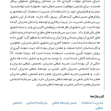
دنیای مشاغل موقت، افرادی که در مشاغل پروژهای مشغول بهکار
هستند، برای تضمین موفقیت مسیرشغلی خود، همواره باید توانمندیها،
مهارتها و قابلیتهای خود را با استفاده از مدیریت استعداد آیندهمحور و
رفتارهای مسیرشغلی آیندهنگر، بهروز نگه دارند .هدف از این تحقیق
بررسی نقش مدیریت در تربیت رفتاری و توسعه راندمان مدیران آینده
بوده است. این تحقیق از نظر هدف، پژوهشی کاربردی ودر دسته تحقیق
های علّی قرار داد. جهت بررسی فرضیه های مطرح شده و تجزیه و تحلیل
های آماری از روش میدانی و از ابزار پرسشنامه به منظور گرد آوری داده
ها استفاده شده است. جامعه آماری این تحقیق شامل مدیران، معاونین
و کارشناسان اداره صنعت و معدن تهران بوده که جهت نمونه گیری از
روش نمونه گیری متناسب استفاده شده است که نهایتا تعداد 55
پرسشنامه کامل شده است. با توجه به تجزیه و تحلیل داده ها نتایج
حاکی از آن بوده است تجربه شغلی مدیران، تخصص شغلی مدیران و
سرمایه اجتماعی مدیران تاثیر مثبتی بر توسعه شغلی مدیران آینده
دارد. و همچنین تجربه شغلی مدیران هم رده و تخصص شغلی مدیران
هم رده تاثیر منفی بر توسعه شغلی مدیران دارد. ولی سرمایه اجتماعی
مدیران هم رده تاثیر منفی بر توسعه شغلی مدیران
کلیدواژه‌ها
مدیریت استعداد
مسیر توسعه شغلی
سرمایه اجتماعی
تخصص
شغلی