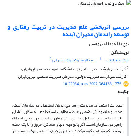
بررسی اثربخشی علم مدیریت در تربیت رفتاری و
توسعه راندمان مدیران آینده
نوع مقاله : مقاله پژوهشی
نویسندگان
2
1
آرش باقرلوئی
عبدالرضا وکیل آزاد سرابی
1
کارشناسی ارشد مدیریت اجرائی،دانشگاه علم و صنعت،تهران،ایران،
2
کارشناسی ارشد مدیریت دولتی ، سازمان مدیریت صنعتی ،تبریز،ایران
10.22034/naes.2022.364133.1276
چکیده
مدیریت استعداد، مدیریت راهبردی جریان استعداد در سازمان است.
هدف و مقصود آن تضمین عرضه مطلوب استعدادها به منظور انطباق
افراد مناسب با مشاغل مناسب در زمان مناسب بر مبنای اهداف
راهبردی سازمان است. اگر بخواهیم دنیای مشاغل امروز را با یک جمله
توصیف کنیم، باید بگوییم که دنیای امروز دنیای مشاغل موقت است. در