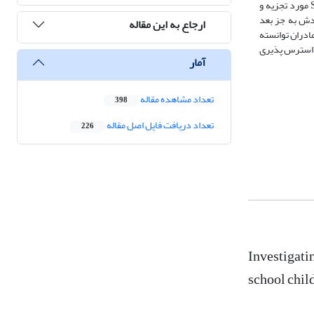
تحلیل یافته ها، روش های آماری در سطح آمار توصیفی و آمار استنباطی مورد استفاده قرار گرفته است.داده های پژوهش حاضر به وسیله نرم افزارآماری SPSS-24 مورد تجزیه و
ادش به جز بعد
ارجاع به این مقاله
ادران توانسته
و استرس پذیری
آمار
تعداد مشاهده مقاله
398
تعداد دریافت فایل اصل مقاله
226
Investigatin
school chil