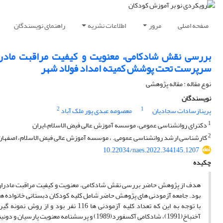
صفحه اصلی
مرور
اطلاعات نشریه
راهنمای نویسندگان
بررسی نقش شادکامی، معنویت و کیفیت مراقبت مادران
سرپرست تحت پوشش کمیته امداد فولاد شهر
نوع مقاله : مقاله پژوهشی
نویسندگان
2
1
پرینازسادات سجادیان
معصومه عبدی پور ملک آباد
1
دکترای روانشناسی عمومی، موسسه آموزش عالی فیض الاسلام،ایران
2
کارشناسی ارشد روانشناسی عمومی. ، موسسه آموزش عالی فیض الاسلام، اصفهان، 
10.22034/naes.2022.344145.1207
چکیده
هدف از پژوهش حاضر بررسی نقش شادکامی، معنویت و کیفیت مراقبت مادران 
با توجه به این که تعداد کلیه آزمودنی