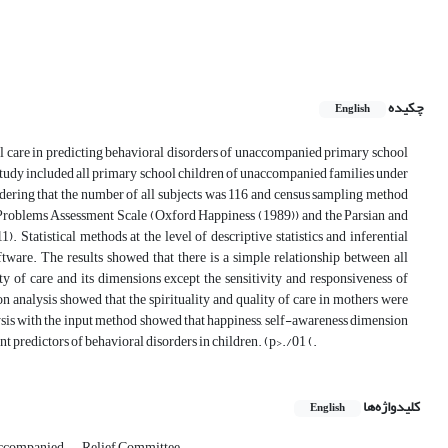
چکیده
English
rnal care in predicting behavioral disorders of unaccompanied primary school
 study included all primary school children of unaccompanied families under
onsidering that the number of all subjects was 116 and census sampling method
roblems Assessment Scale (Oxford Happiness (1989)) and the Parsian and
 Statistical methods at the level of descriptive statistics and inferential
ftware. The results showed that there is a simple relationship between all
ity of care and its dimensions except the sensitivity and responsiveness of
n analysis showed that the spirituality and quality of care in mothers were
nalysis with the input method showed that happiness, self-awareness dimension
nt predictors of behavioral disorders in children. (p>./01 (.
کلیدواژه‌ها
English
ccompanied
Relief Committee