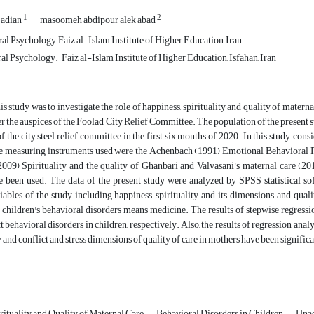
1
2
jadian
masoomeh abdipour alek abad
l Psychology, Faiz al-Islam Institute of Higher Education, Iran
l Psychology. , Faiz al-Islam Institute of Higher Education, Isfahan, Iran
is study was to investigate the role of happiness, spirituality and quality of mate
r the auspices of the Foolad City Relief Committee. The population of the present
of the city steel relief committee in the first six months of 2020. In this study, c
e measuring instruments used were the Achenbach (1991) Emotional Behavioral P
09) Spirituality and the quality of Ghanbari and Valvasani's maternal care (2011).
ve been used. The data of the present study were analyzed by SPSS statistical so
iables of the study including happiness, spirituality and its dimensions and qual
children's behavioral disorders means medicine. The results of stepwise regressio
ct behavioral disorders in children, respectively. Also, the results of regression a
y and conflict and stress dimensions of quality of care in mothers have been significa
rituality and Quality of Maternal Care
Behavioral Disorders in Children
Una