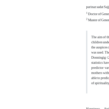
parinaz sadat Saj
1
Doctor of Genera
2
Master of Genera
The aim of th
children unde
the auspices 
was used. Th
Donningig (20
statistics ha
predictor var
mothers with 
able to predi
of spiritualit
Happiness
Spi