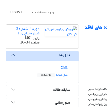
ورود به سامانه
ENGLISH
ه های فاقد
دوره 4، شماره 3 -
شماره پیاپی 13
پاییز 1401
صفحه
26-34
فایل ها
XML
اصل مقاله
558.97 K
اد فولاد شهر
سابقه مقاله
ل کلیه کودکان دبستانی خانواده های فاقد سرپرست تحت پوشش کمیته امداد فولاد شهر در شش ماه اول سال 1400بود. در این پژوهش
لات رفتاری هیجانی
هم رسانی
و دونینیگ(2009) وکیفیت مراقبت مادرانه قنبری، خداپناهی،مظاهری ولواسانی(1390) بود.در این پژوهش، در