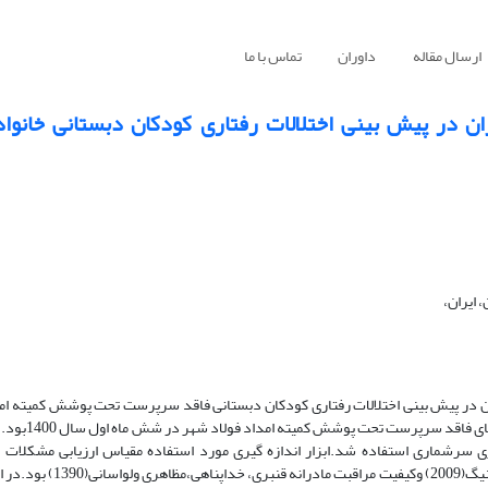
ارسال مقاله
داوران
تماس با ما
 در پیش بینی اختلالات رفتاری کودکان دبستانی خانواد
ایران،
در پیش بینی اختلالات رفتاری کودکان دبستانی فاقد سرپرست تحت پوشش کمیته امد
بود. جامعه آزمودنی های پژوهش حاضر شام
 ها 116 نفر بود و از روش نمونه گیری سرشماری استفاده شد.ابزار اندازه گیری مورد استفاده مقیاس ارزیابی مشک
آخنباخ(1991)، شادکامی آکسفورد(1989) و پرسشنامه معنویت پارسیان 