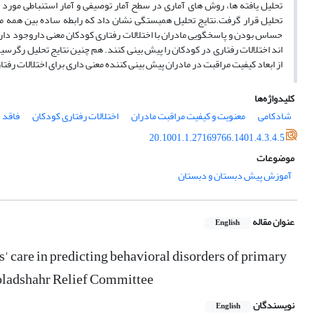
تحلیل قرار گرفت.نتایج تحلیل همبستگی نشان داد که رابطه ساده بین همه م
حساس بودن و پاسخگویی مادران با اختلالات رفتاری کودکان معنی داروجود دارد.
اند اختلالات رفتاری در کودکان را پیش بینی کنند. هم چنین نتایج تحلیل رگرس
از ابعاد کیفیت مراقبت در مادران پیش بینی کننده معنی داری برای اختلالات رفتاری در ک
کلیدواژه‌ها
شادکامی
معنویت و کیفیت مراقبت مادران
اختلالات رفتاری کودکان
فاقد
20.1001.1.27169766.1401.4.3.4.5
موضوعات
آموزش پیش دبستان و دبستان
عنوان مقاله
English
rs' care in predicting behavioral disorders of primary
ooladshahr Relief Committee
نویسندگان
English