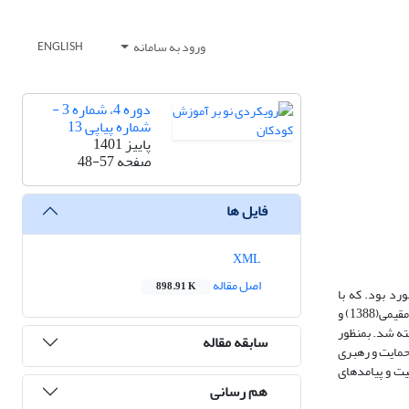
ورود به سامانه
ENGLISH
دوره 4، شماره 3 -
شماره پیاپی 13
پاییز 1401
صفحه
48-57
فایل ها
XML
اصل مقاله
898.91 K
 شامل 618 نفراز مدیران مدارس شهر بجنورد بود. که با
استفاده از روش نمونه گیری طبقه‌ای 237 مدیر مدرسه به عنوان نمونه آماری انتخاب گردید. اطلاعات لازم برای آزمون فرضیه های تحقیق از طریق پرسشنامه استاندارد مقیمی(1388) و
فته شد. بمنظور
سابقه مقاله
با ابعاد حمایت و رهبری
یت و پیامدهای
هم رسانی