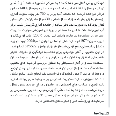
کودکان بیش فعال مراجعه کننده به مراکز مشاوره منطقه 1 و 2 شهر
تهران در سال 1400 تشکیل داد که در نیمسال دوم سال 1400 به این
مراکز مراجعه کردند که تعداد آنها برابر با 750 نفر بود. نمونه آماری
پژوهش طبق روش تحقیق نیمه آزمایشی، 30 نفر از مادران کودکان بیش
فعال بود که به صورت تصادفی ساده از جامعه آماری گزینش شد. ابزار
گردآوری اطلاعات شامل خلاصه ای از پروتکل آموزشی مهارت مدیریت
استرس،پرسشنامة سرمایه روانشناختی لوتانز (2007)، تاب آوری کانر و
دیویدسون (1979) و مهارت های اجتماعی کوئین دام (2004) بود. تجزیه
و تحلیل داده های جمع آوری شده از طریق نرم افزار SPSS22 انجام شد.
در این تحقیق از آمار توصیفی برای محاسبه میانگین و انحراف معیار
متغیرهای تحقیق و نشان دادن فراوانی و نمودارهای مربوط به آن
استفاده شد و از آمار استنباطی به منظور بررسی فرضیه های تحقیق
استفاده گردید. قبل از آزمودن فرضیه‌ها، مفروضه‌ نرمال بودن توزیع
داده‌ها از طریق آزمون کولموگروف-اسمیرنف انجام شد. نتایج نشان
داد که آموزش مهارت مدیریت استرس بر سرمایه های روانشناختی،
تاب آوری و مهارت های اجتماعی در مادران دارای فرزند بیش فعال
اثربخش است. با توجه به شدت اثر، آموزش مهارت مدیریت استرس بر
تاب آوری مادران دارای فرزند بیش فعال تاثیر بیشتری نسبت به
سرمایه های روانشناختی و مهارت های اجتماعی دارد.
کلیدواژه‌ها