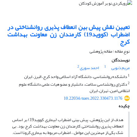
تعیین نقش پیش بین انعطاف پذیری روانشناختی در
اضطراب (کووید19) کارمندان زن معاونت بهداشت
کرج
نوع مقاله : مقاله پژوهشی
نویسندگان
2
1
مریم ذنوبی
احمد سوری
1
دانشکده روانشناسی، دانشگاه آزاد اسلامی واحد کرج، البرز، ایران
2
دکترای روانشناسی سلامت، دانشیار و عضو هیات علمی دانشگاه علوم
انتظامی امین، تهران، ایران
10.22034/naes.2022.330473.1176
چکیده
هدف از این پژوهش، پیش بینی اضطراب (بیماری کووید19) بر اساس
انعطاف پذیری روانشناختی کارمندان زن معاونت بهداشت کرج بود. بی
شک یکی از مهمترین این عوامل ، اضطراب مربوط به بیماری کرونا است.