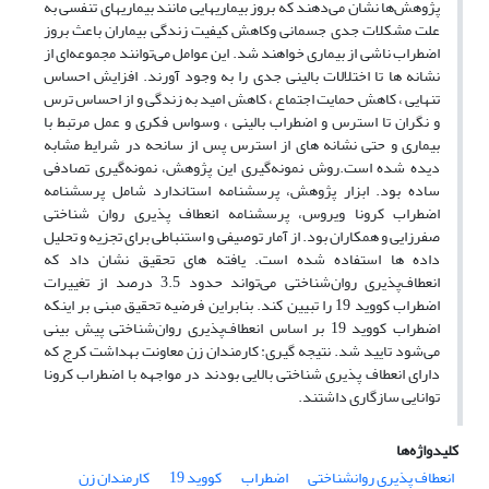
پژوهش‌ها نشان می‌دهند که بروز بیماریهایی مانند بیماریهای تنفسی به
علت مشکلات جدی جسمانی وکاهش کیفیت زندگی بیماران باعث بروز
اضطراب ناشی از بیماری خواهند شد. این عوامل می‌توانند مجموعه‌ای از
نشانه ها تا اختلالات بالینی جدی را به وجود آورند. افزایش احساس
تنهایی ، کاهش حمایت اجتماع ، کاهش امید به زندگی و از احساس ترس
و نگران تا استرس و اضطراب بالینی ، وسواس فکری و عمل مرتبط با
بیماری و حتی نشانه های از استرس پس از سانحه در شرایط مشابه
دیده شده است.روش نمونه‌گیری این پژوهش، نمونه‌گیری تصادفی
ساده بود. ابزار پژوهش، پرسشنامه استاندارد شامل پرسشنامه
اضطراب کرونا ویروس، پرسشنامه انعطاف پذیری روان شناختی
صفرزایی و همکاران بود. از آمار توصیفی و استنباطی برای تجزیه و تحلیل
داده ها استفاده شده است. یافته های تحقیق نشان داد که
انعطاف‌پذیری روان‌شناختی می‌تواند حدود 3.5 درصد از تغییرات
اضطراب کووید 19 را تبیین کند. بنابراین فرضیه تحقیق مبنی بر اینکه
اضطراب کووید 19 بر اساس انعطاف‌پذیری روان‌شناختی پیش بینی
می‌شود تایید شد. نتیجه گیری: کارمندان زن معاونت بهداشت کرج که
دارای انعطاف پذیری شناختی بالایی بودند در مواجهه با اضطراب کرونا
توانایی سازگاری داشتند.
کلیدواژه‌ها
انعطاف پذیری روانشناختی
اضطراب
کووید 19
کارمندان زن