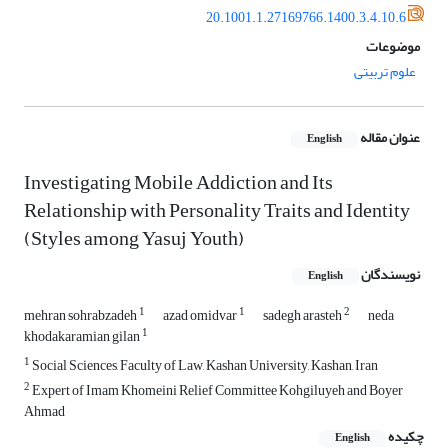
20.1001.1.27169766.1400.3.4.10.6
موضوعات
علوم تربیتی
عنوان مقاله
English
Investigating Mobile Addiction and Its
Relationship with Personality Traits and Identity
(Styles among Yasuj Youth)
نویسندگان
English
1
1
2
mehran sohrabzadeh
azad omidvar
sadegh arasteh
neda
1
khodakaramian gilan
1
Social Sciences, Faculty of Law, Kashan University, Kashan, Iran
2
Expert of Imam Khomeini Relief Committee Kohgiluyeh and Boyer
Ahmad
چکیده
English