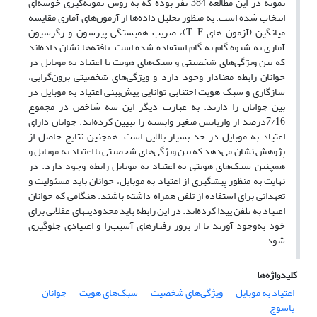
نمونه در این مطالعه 384 نفر بوده که به روش نمونه‌گیری خوشه‌ای
انتخاب شده است. به منظور تحلیل داده‌ها از آزمون‌های آماری مقایسه
میانگین (آزمون های T ,F)، ضریب همبستگی پیرسون و رگرسیون
آماری به شیوه گام به گام استفاده شده است. یافته‌ها نشان داده‌اند
که بین ویژگی‌های شخصیتی و سبک‌های هویت با اعتیاد به موبایل در
جوانان رابطه معنادار وجود دارد و ویژگی‌های شخصیتی برون‌گرایی،
سازگاری و سبک هویت اجتنابی توانایی پیش‌بینی اعتیاد به موبایل در
بین جوانان را دارند. به عبارت دیگر این سه شاخص در مجموع
7/16درصد از واریانس متغیر وابسته را تبیین کرده‌اند. جوانان دارای
اعتیاد به موبایل در حد بسیار بالایی است. همچنین نتایج حاصل از
پژوهش نشان می‌دهد که بین ویژگی‌های شخصیتی با اعتیاد به موبایل و
همچنین سبک‌های هویتی به اعتیاد به موبایل رابطه وجود دارد. در
نهایت به منظور پیشگیری از اعتیاد به موبایل، جوانان باید مسئولیت و
تعهداتی برای استفاده از تلفن همراه داشته باشند. هنگامی که جوانان
اعتیاد به تلفن پیدا کرده‌اند. در این رابطه باید محدودیت‎های عقلانی برای
خود به‌وجود آورند تا از بروز رفتارهای آسیب‌زا و اعتیادی جلوگیری
شود.
کلیدواژه‌ها
اعتیاد به موبایل
ویژگی‌های شخصیت
سبک‌های هویت
جوانان
یاسوج