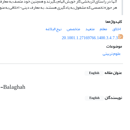
آنها در راستای اثربخشی کار خویش الهام بگیرند و همچنین خود متصف به معارف و
هر حوزه تخصصی که مشغول به یادگیری هستند، به معارف دینی- اخلاقی به‌عنوان
کلیدواژه‌ها
اخلاق
معلم
متعهد
متخصص
نهج البلاغه
20.1001.1.27169766.1400.3.4.7.3
موضوعات
علوم تربیتی
عنوان مقاله
English
 al-Balaghah
نویسندگان
English