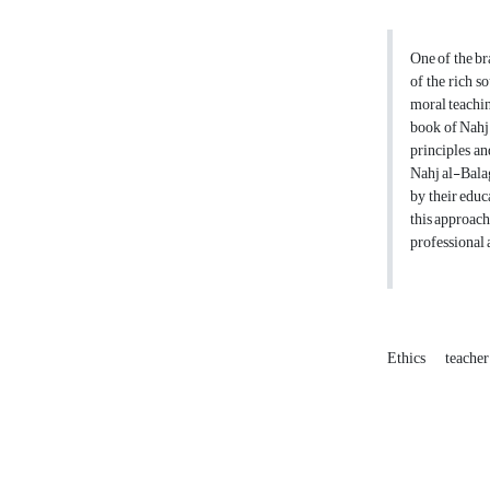
One of the br
of the rich s
moral teachin
book of Nahj 
principles an
Nahj al-Balag
by their educ
this approach
professional
Ethics
teache