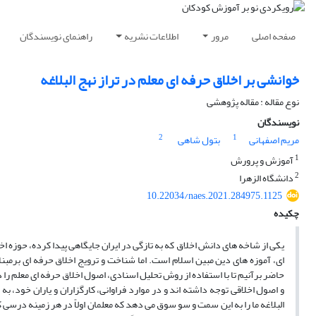
صفحه اصلی
مرور
اطلاعات نشریه
راهنمای نویسندگان
خوانشی بر اخلاق حرفه ای معلم در تراز نهج البلاغه
نوع مقاله : مقاله پژوهشی
نویسندگان
2
1
مریم اصفهانی
بتول شاهی
1
آموزش و پرورش
2
دانشگاه الزهرا
10.22034/naes.2021.284975.1125
چکیده
یکی از شاخه های دانش اخلاق که به تازگی در ایران جایگاهی پیدا کرده، حوزه ا
ای، آموزه های دین مبین اسلام است. اما شناخت و ترویج اخلاق حرفه ای برمبنا
حاضر برآنیم تا با استفاده از روش تحلیل اسنادی، اصول اخلاق حرفه ای معلم را 
و اصول اخلاقی توجه داشته اند و در موارد فراوانی، کارگزاران و یاران خود، به
البلاغه ما را به این سمت و سو سوق می دهد که معلمان اولاً در هر زمینه درسی