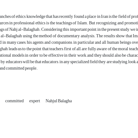
anches of ethics knowledge that has recently found a place in Iran is the field of pr
ources in professional ethics is the teachings of Islam. But recognizing and promot
gs of Nahj al-Balaghah. Considering this important point, in the present study, we in
al-Balaghah using the method of documentary analysis. The results show that Imam
d in many cases, his agents and companions, in particular and all human beings o
hah leads us to the point that teachers, first of all, are fully aware of the moral te
ational models in order to be effective in their work, and they should also be char
 by educators will be that educators, in any specialized field they are studying, lo
 and committed people.
r
committed
expert
Nahjul Balagha