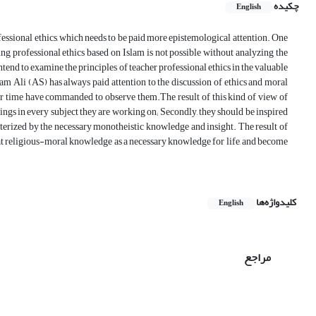
چکیده
English
ofessional ethics, which needs to be paid more epistemological attention. One
ing professional ethics based on Islam is not possible without analyzing the
tend to examine the principles of teacher professional ethics in the valuable
 Ali (AS) has always paid attention to the discussion of ethics and moral
ver time have commanded to observe them.The result of this kind of view of
achings in every subject they are working on; Secondly, they should be inspired
acterized by the necessary monotheistic knowledge and insight. The result of
ok at religious-moral knowledge as a necessary knowledge for life, and become
کلیدواژه‌ها
English
مراجع