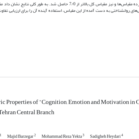
درصد واریانس کل را تبیین کردند. ضریب آلفای کرونباخ نیز برای تک تک خرده مقیاس‌ها و نیز مقیاس کل بالاتر از 7/0 حاصل شد.
ای روانشناختی به دست آمده از این مقیاس، استفاده آینده آن را برای ارزیابی تفاو
c Properties of "Cognition, Emotion and Motivation in 
Tehran Central Branch
1
2
3
4
Majid Barzegar
Mohammad Reza Yekta
Sadigheh Heydari