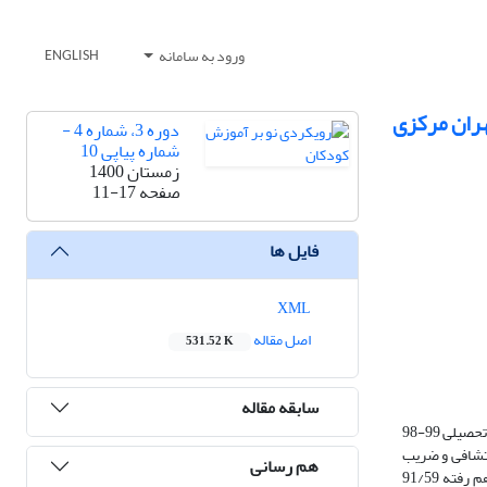
ورود به سامانه
ENGLISH
هران مرکزی
دوره 3، شماره 4 -
شماره پیاپی 10
زمستان 1400
صفحه
11-17
فایل ها
XML
اصل مقاله
531.52 K
سابقه مقاله
این پژوهش با هدف تعیین شاخص‌های روانسنجی مقیاس "تعامل بین شناخت، هیجان و انگیزه در خلاقیت" در بین دانشجویان دانشگاه آزاد واحد تهران مرکزی در سال تحصیلی 99-98
داده‌ها تحلیل عاملی اکتشافی و ضریب
هم رسانی
آلفای کرونباخ بوده است. نتایج نشان داد این مقیاس از 4 عامل تشکیل شده است (عامل اول 63/10، عامل دوم 06/4، عامل سوم 89/1، عامل چهارم 76/1) که روی هم رفته 91/59