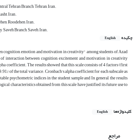
ral Tehran Branch, Tehran, Iran.
sht, Iran.
hen, Roodehen, Iran.
 Saveh Branch, Saveh, Iran.
چکیده
English
een cognition, emotion and motivation in creativity" among students of Azad
of interaction between cognition, excitement and motivation in creativity
a coefficient. The results showed that this scale consists of 4 factors (first
9.91% of the total variance. Cronbach's alpha coefficient for each subscale as
eptable psychometric indices in the student sample and In general, the results
cal characteristics obtained from this scale have justified its future use to
کلیدواژه‌ها
English
مراجع