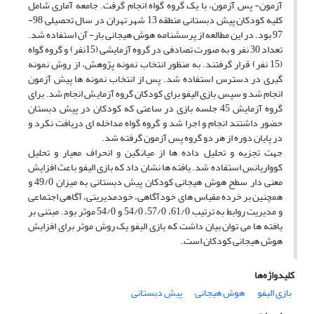
آزمون- پس آزمون، با یک گروه گواه انجام گرفت. جامعه آماری شامل
کلیه کودکان پیش دبستانی منطقه 13 شهر تهران در سال تحصیلی 98-
97 بود. در این مطالعه از پرسشنامه هوش هیجانی بار- آن استفاده شد.
تعداد 30 نفر و به صورت تصادفی در گروه آزمایشی (15نفر) و گروه گواه
(15 نفر) قرار گرفتند. به منظور انتخاب نمونه پژوهش، از روش نمونه
گیری در دسترس استفاده شد. پس از انتخاب نمونه ها پیش آزمون
انجام شد و سپس بازی الیفو برای کودکان گروه آزمایش انجام شد. برای
گروه آزمایش 45 جلسه بازی در ساعتی که کودکان در پیش دبستان
حضور داشتند انجام و اجرا شد و گروه گواه مداخله ای دریافت نکرد و
در پایان دوره از هر دو گروه پس آزمون گرفته شد.
جهت تجزیه و تحلیل داده ها از میانگین و انحراف معیار و تحلیل
کوواریانس استفاده شد. یافته ها نشان داد که بازی الیفو باعث افزایش
معنی دار سطح هوش هیجانی کودکان پیش دبستانی به میزان 49/0 و
همچنین بر خرده مقیاس های خودآگاهی، خودمدیریتی، آگاهی اجتماعی
و مدیریت روابط به ترتیب 61/0، 57/0، 54/0 و 54/0 موثر بود. مبتنی بر
یافته ها می توان بیان داشت که بازی الیفو یک روش موثر برای افزایش
هوش هیجانی کودکان است.
کلیدواژه‌ها
بازی الیفو
هوش هیجانی
پیش دبستانی