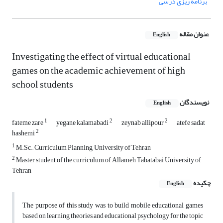
برنامه ریزی درسی
عنوان مقاله
English
Investigating the effect of virtual educational
games on the academic achievement of high
school students
نویسندگان
English
1
2
2
fateme zare
yegane kalamabadi
zeynab allipour
atefe sadat
2
hashemi
1
M.Sc., Curriculum Planning, University of Tehran
2
Master student of the curriculum of Allameh Tabatabai University of
Tehran
چکیده
English
The purpose of this study was to build mobile educational games
based on learning theories and educational psychology for the topic