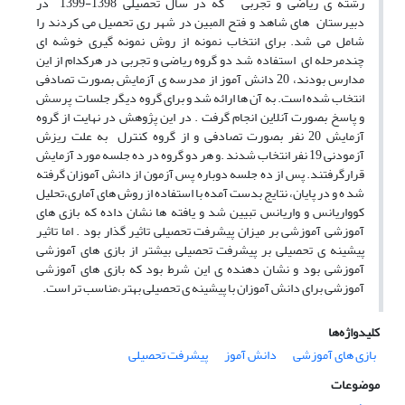
رشته ی ریاضی و تجربی که در سال تحصیلی 1398-1399 در
دبیرستان های شاهد و فتح المبین در شهر ری تحصیل می کردند را
شامل می شد. برای انتخاب نمونه از روش نمونه گیری خوشه ای
چندمرحله ای استفاده شد دو گروه ریاضی و تجربی در هرکدام از این
مدارس بودند، 20 دانش آموز از مدرسه ی آزمایش بصورت تصادفی
انتخاب شده است. به آن ها ارائه شد و برای گروه دیگر جلسات پرسش
و پاسخ بصورت آنلاین انجام گرفت . در این پژوهش در نهایت از گروه
آزمایش 20 نفر بصورت تصادفی و از گروه کنترل به علت ریزش
آزمودنی 19 نفر انتخاب شدند .و هر دو گروه در ده جلسه مورد آزمایش
قرارگرفتند. پس از ده جلسه دوباره پس آزمون از دانش آموزان گرفته
شد ه و در پایان، نتایج بدست آمده با استفاده از روش های آماری،تحلیل
کوواریانس و واریانس تبیین شد و یافته ها نشان داده که بازی های
آموزشی آموزشی بر میزان پیشرفت تحصیلی تاثیر گذار بود . اما تاثیر
پیشینه ی تحصیلی بر پیشرفت تحصیلی بیشتر از بازی های آموزشی
آموزشی بود و نشان دهنده ی این شرط بود که بازی های آموزشی
آموزشی برای دانش آموزان با پیشینه ی تحصیلی بهتر،مناسب تر است.
کلیدواژه‌ها
بازی های آموزشی
دانش آموز
پیشرفت تحصیلی
موضوعات