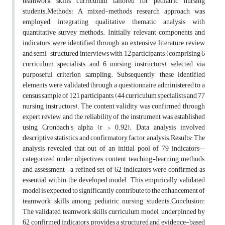
teamwork skills curriculum tailored for pediatric nursing
students.Methods: A mixed-methods research approach was
employed, integrating qualitative thematic analysis with
quantitative survey methods. Initially, relevant components and
indicators were identified through an extensive literature review
and semi-structured interviews with 12 participants (comprising 6
curriculum specialists and 6 nursing instructors), selected via
purposeful criterion sampling. Subsequently, these identified
elements were validated through a questionnaire administered to a
census sample of 121 participants (44 curriculum specialists and 77
nursing instructors). The content validity was confirmed through
expert review, and the reliability of the instrument was established
using Cronbach’s alpha (r > 0.92). Data analysis involved
descriptive statistics and confirmatory factor analysis.Results: The
analysis revealed that out of an initial pool of 79 indicators—
categorized under objectives, content, teaching-learning methods,
and assessment—a refined set of 62 indicators were confirmed as
essential within the developed model. This empirically validated
model is expected to significantly contribute to the enhancement of
teamwork skills among pediatric nursing students.Conclusion:
The validated teamwork skills curriculum model, underpinned by
62 confirmed indicators, provides a structured and evidence-based