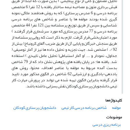
تحلیل مضمون و کمی از نوع پیمایشی ) بدین صورت که ابتدا از طریق
فیش برداری متون و مصاحبه نیمه ساختار یافته با 12 نفر( 6 متخصص
برنامه درسی و 6 مدرس پرستاری) که به روش هدفمند ملاکی نمونه
گیری شده بودند مولفه ها یا عناصر و شاخص های برنامه درسی
شناسایی و سپس از طریق توزیع پرسشنامه بین 121 نفر( 44 متخصص
برنامه درسی و 77 مدرس پرستاری که مورد سرشماری قرار گرفتند )
مورد اعتباربخشی قرار گرفت. لازم به ذکر است که روایی پرسشنامه از
طریق سنجش خبرگان و پایایی آن از طریق ضریب آلفای کرونباخ( بیش از
92 /. ) مشخص شد. جهت تجزیه و تحلیل داده ها نیز از آمار توصیفی (
جداول، نمودار و ... )و آمار استنباطی( تحلیل عامل تاییدی ) استفاده
شد. یافته ها: در پایان یافته های پژوهش نشان داد که از 79 شاخص
بدست آمده مربوط به مولفه یا عناصر اهداف، محتوا، روش های
یاددهی-یادگیری و ارزشیابی 62 شاخص در الگوی مذکور مورد تایید
قرار گرفته بنابراین الگوی تهیه شده می تواند در پرورش مهارت کار
تیمی دانشجویان پرستاری کودکان نقش بسزایی داشته باشد.
کلیدواژه‌ها
مولفه
شاخص, برنامه درسی کار تیمی
دانشجویان پرستاری کودکان
موضوعات
برنامه ریزی درسی