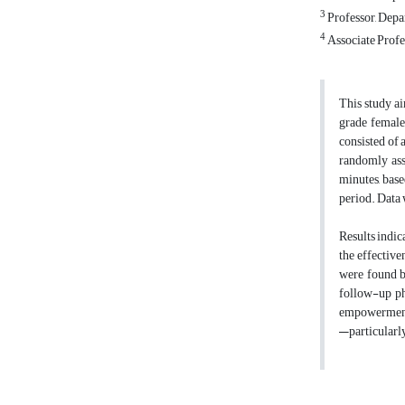
3
Professor, Depa
4
Associate Profe
This study a
grade female
consisted of 
randomly ass
minutes, bas
period. Data 
Results indic
the effective
were found be
follow-up ph
empowerment p
—particularly