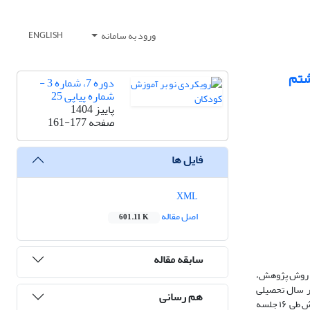
ورود به سامانه
ENGLISH
شتم
دوره 7، شماره 3 -
شماره پیاپی 25
پاییز 1404
صفحه
161-177
فایل ها
XML
اصل مقاله
601.11 K
سابقه مقاله
. روش پژوهش،
ر سال تحصیلی
هم رسانی
1403-1404 بود که پس از انتخاب یک مدرسه به روش در دسترس، ۴۰ دانش‌آموز به‌صورت تصادفی در دو گروه 20 نفری آزمایش و کنترل گمارده شدند. گروه آزمایش طی ۱۶ جلسه