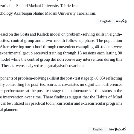
zarbaijan Shahid Madani University, Tabriz, Iran.
chology, Azarbaijan Shahid Madani University, Tabriz, Iran.
چکیده
English
ased on the Costa and Kallick model on problem-solving skills in eighth-
posttest control group and a two-month follow-up phase. The population
 After selecting one school through convenience sampling, 40 students were
experimental group received training through 16 sessions, each lasting 90
del, while the control group did not receive any intervention during this
The data were analyzed using analysis of covariance.
onents of problem-solving skills at the post-test stage (p < 0.05), reflecting
y controlling for post-test scores as covariates, no significant differences
 performance at the post-test stage, the maintenance of this status in the
he intervention over time. These findings suggest that the Habits of Mind
n be utilized as a practical tool in curricular and extracurricular programs
al planners.
کلیدواژه‌ها
English