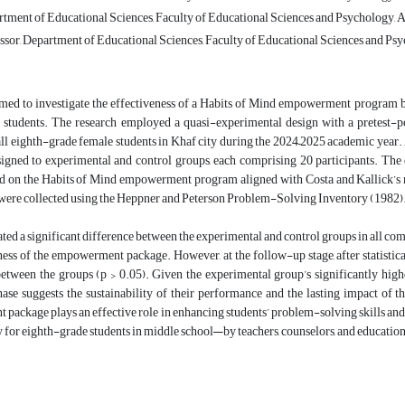
rtment of Educational Sciences, Faculty of Educational Sciences and Psychology, A
ssor, Department of Educational Sciences, Faculty of Educational Sciences and Psy
imed to investigate the effectiveness of a Habits of Mind empowerment program b
 students. The research employed a quasi-experimental design with a pretest-
all eighth-grade female students in Khaf city during the 2024–2025 academic year.
igned to experimental and control groups, each comprising 20 participants. The 
ed on the Habits of Mind empowerment program aligned with Costa and Kallick’s mo
were collected using the Heppner and Peterson Problem-Solving Inventory (1982). 
ated a significant difference between the experimental and control groups in all comp
ness of the empowerment package. However, at the follow-up stage, after statisticall
tween the groups (p > 0.05). Given the experimental group’s significantly higher
ase suggests the sustainability of their performance and the lasting impact of t
ackage plays an effective role in enhancing students’ problem-solving skills and ca
 for eighth-grade students in middle school—by teachers, counselors, and education