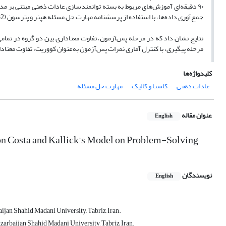
۹۰ دقیقه‌ای آموزش‌های مربوط به بسته توانمندسازی عادات ذهنی مبتنی بر مدل
جمع‌آوری داده‌ها، با استفاده از پرسشنامه مهارت حل مسئله هپنر و پترسون (1982) صورت پذیرفت. تحلیل داده‌ها با استفاده از آزمون تحلیل کوواریانس انجام شد.
مرحله پیگیری، با کنترل آماری نمرات پس‌آزمون به‌عنوان کووریت، تفاوت معناداری 
کلیدواژه‌ها
عادات ذهنی
کاستا و کالیک
مهارت حل مسئله
عنوان مقاله
English
n Costa and Kallick’s Model on Problem-Solving
نویسندگان
English
jan Shahid Madani University, Tabriz, Iran.
zarbaijan Shahid Madani University, Tabriz, Iran.