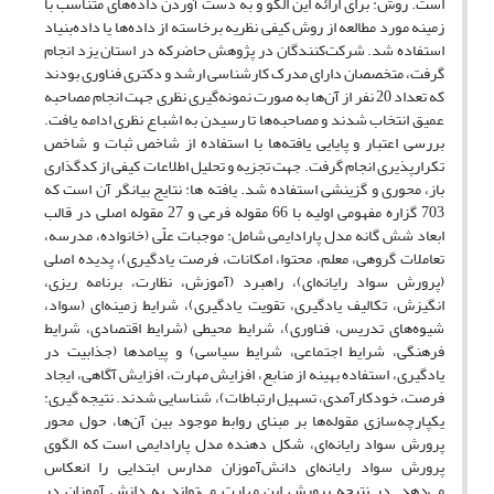
است. روش: برای ارائه این الگو و به دست آوردن داده‌های متناسب با
زمینه مورد مطالعه از روش کیفی نظریه برخاسته از داده‌ها یا داده‌بنیاد
استفاده شد. شرکت‌کنندگان در پژوهش حاضرکه در استان یزد انجام
گرفت، متخصصان دارای مدرک کارشناسی ارشد و دکتری فناوری بودند
که تعداد 20 نفر از آن‌ها به صورت نمونه‌گیری نظری جهت انجام مصاحبه
عمیق انتخاب شدند و مصاحبه‌ها تا رسیدن به اشباع نظری ادامه یافت.
بررسی اعتبار و پایایی یافته‌ها با استفاده از شاخص ثبات و شاخص
تکرارپذیری انجام گرفت. جهت تجزیه و تحلیل اطلاعات کیفی از کدگذاری
باز، محوری و گزینشی استفاده شد. یافته ها: نتایج بیانگر آن است که
703 گزاره مفهومی اولیه با 66 مقوله فرعی و 27 مقوله اصلی در قالب
ابعاد شش گانه مدل پارادایمی شامل: موجبات علّی (خانواده، مدرسه،
تعاملات گروهی، معلم، محتوا، امکانات، فرصت یادگیری)، پدیده اصلی
(پرورش سواد رایانه‌ای)، راهبرد (آموزش، نظارت، برنامه ریزی،
انگیزش، تکالیف یادگیری، تقویت یادگیری)، شرایط زمینه‌ای (سواد،
شیوه‌های تدریس، فناوری)، شرایط محیطی (شرایط اقتصادی، شرایط
فرهنگی، شرایط اجتماعی، شرایط سیاسی) و پیامدها (جذابیت در
یادگیری، استفاده بهینه از منابع، افزایش مهارت، افزایش آگاهی، ایجاد
فرصت، خودکارآمدی، تسهیل ارتباطات)، شناسایی شدند. نتیجه گیری:
یکپارچه‌سازی مقوله‌ها بر مبنای روابط موجود بین آن‌ها، حول محور
پرورش سواد رایانه‌ای، شکل دهنده مدل پارادایمی است که الگوی
پرورش سواد رایانه‌ای دانش‌آموزان مدارس ابتدایی را انعکاس
می‌دهد. در نتیجه پرورش این مهارت‌ می‌تواند به دانش آموزان در