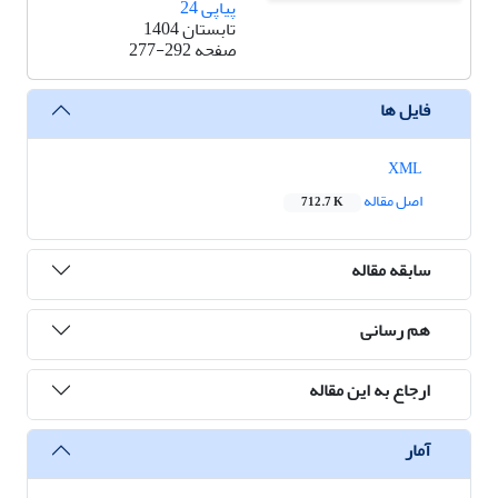
پیاپی 24
تابستان 1404
صفحه
277-292
فایل ها
XML
اصل مقاله
712.7 K
سابقه مقاله
هم رسانی
ارجاع به این مقاله
آمار