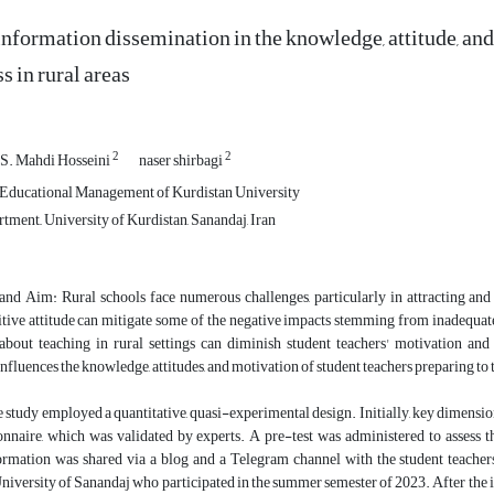
information dissemination in the knowledge, attitude, and
s in rural areas
2
2
S. Mahdi Hosseini
naser shirbagi
 Educational Management of Kurdistan University
ment,, University of Kurdistan, Sanandaj, Iran
nd Aim: Rural schools face numerous challenges, particularly in attracting and
itive attitude can mitigate some of the negative impacts stemming from inadequate 
about teaching in rural settings can diminish student teachers' motivation and
nfluences the knowledge, attitudes, and motivation of student teachers preparing to t
study employed a quantitative, quasi-experimental design. Initially, key dimension
ionnaire, which was validated by experts. A pre-test was administered to assess 
formation was shared via a blog and a Telegram channel with the student teachers
iversity of Sanandaj who participated in the summer semester of 2023. After the i