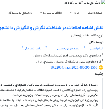
صفحه اصلی
مرور
اطلاعات نشریه
راهنمای نویسندگان
نقش اشاعه اطلاعات در شناخت، نگرش و انگیزش دانشجو م
نوع مقاله : مقاله پژوهشی
نویسندگان
2
2
1
الهام امینی
سید مهدی حسینی
ناصر شیربگی
1
دانشجوی دکترای مدیریت آموزشی دانشگاه کردستان
2
گروه علوم تربیتی، دانشگاه کردستان، سنندج، ایران
10.22034/naes.2025.480096.1563
چکیده
زمینه و هدف: مدارس روستایی با مشکلاتی مانند تأمین معلم‌های باکیفیت روب
روستایی را تا حدودی کاهش دهند. کمبود اطلاعات معلمان از ابعاد مختلف
نگرش و انگیزه معلمان برای تدریس در روستا هدف این پژوهش است.
روش پژوهش: این پژوهش به روش شبه‌آزمایشی انجام شد. ابتدا با مطالعه مت
تأیید شد. آزمون اولیه برای سنجش وضعیت فعلی معلمان به عمل آمد و نمرات 