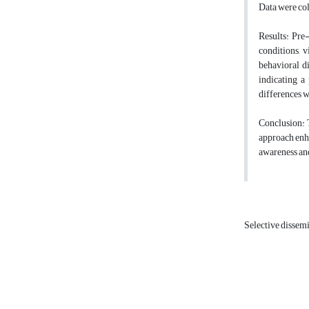
Data were co
Results: Pre
conditions, 
behavioral d
indicating a 
differences w
Conclusion: T
approach enha
awareness and
Selective dissem