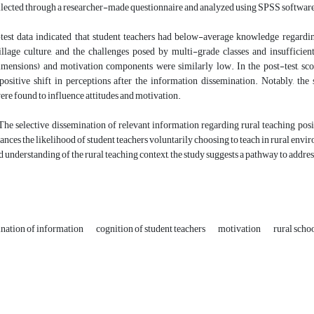
llected through a researcher-made questionnaire and analyzed using SPSS softwar
-test data indicated that student teachers had below-average knowledge regarding
village culture, and the challenges posed by multi-grade classes and insuffici
imensions) and motivation components were similarly low. In the post-test, sco
positive shift in perceptions after the information dissemination. Notably, the 
ere found to influence attitudes and motivation.
he selective dissemination of relevant information regarding rural teaching posit
nces the likelihood of student teachers voluntarily choosing to teach in rural env
 understanding of the rural teaching context, the study suggests a pathway to addres
ination of information
cognition of student teachers
motivation
rural scho