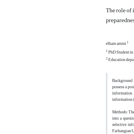
The role of 
preparednes
1
elham amini
1
PhD Student in
2
Education depart
Background a
possess a pos
information 
information i
Methods: The 
into a quest
selective in
Farhangian Un