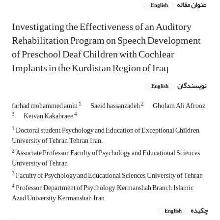
عنوان مقاله
English
Investigating the Effectiveness of an Auditory
Rehabilitation Program on Speech Development
of Preschool Deaf Children with Cochlear
Implants in the Kurdistan Region of Iraq
نویسندگان
English
1
2
farhad mohammed amin
Saeid hassanzadeh
Gholam Ali Afrooz
3
4
Keivan Kakabraee
1
Doctoral student, Psychology and Education of Exceptional Children,
University of Tehran, Tehran, Iran.
2
Associate Professor, Faculty of Psychology and Educational Sciences,
University of Tehran
3
Faculty of Psychology and Educational Sciences, University of Tehran
4
Professor, Department of Psychology, Kermanshah Branch, Islamic
Azad University, Kermanshah, Iran.
چکیده
English