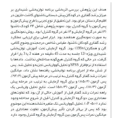
هدف این پژوهش بررسی اثربخشی برنامه توان‌بخشی شنیداری بر
میزان رشد گفتاری در کودکان پیش دبستانی ناشنوای کاشت حلزون در
اقلیم کردستان عراق بود. این تحقیق از نوع تجربی با طرح پیش‌آزمون و
پس‌آزمون با گروه کنترل بود. نمونه پژوهش شامل ۲۴ کودک ناشنوا
(۱۲ نفر در گروه آزمایش و ۱۲ نفر در گروه کنترل) بود. روش نمونه‌گیری
به‌ صورت نمونه‌گیری هدفمند بود .ابزار اصلی برای ارزیابی عملکرد
رشد گفتاری کودکان ناشنوا، مقیاس شاخص درجه‌بندی وضوح کلامی،
آلن و همکاران(199۸) بود. گروه آزمایش تحت آموزش توان‌بخشی
شنیداری ویژه ‌(12 جلسه به مدت 45 دقیقه در هفته 2 یا 3 بار) قرار
گرفت، در حالی که گروه کنترل هیچ‌گونه مداخله‌ای نداشت. داده‌ها با
استفاده از نرم‌افزار SPSS و تحلیل کوواریانس تجزیه و تحلیل شد. پس
از شش ماه از اجرای برنامه توانبخشی، یافته‌ها نشان داد، میانگین
نمرات رشد گفتار گروه کنترل به ترتیب در مرحله پیش آزمون (۹۲/۲)،
پس آزمون (۸۵/۲) و برای گروه آزمایش به ترتیب در مرحله پیش
آزمون (۱۷/۳)، پس آزمون (۵۸/۳) است. نتایج تحلیل واریانس یک
راهه نمرات رشد گفتار قبل از آموزش حاکی از آن بود که تفاوت‌های
معناداری بین دو گروه (آزمایش و کنترل) قبل از شروع مداخله وجود
ندارد (۰۵/۰ P>). تحلیل کوواریانس تک متغیره نشاندهنده این موضوع
بود که پس از بی‌اثر کردن تأثیر پیش‌آزمون، تفاوت معناداری در
میانگین نمرات پس‌آزمون بین گروه آزمایش و گروه کنترل وجود دارد