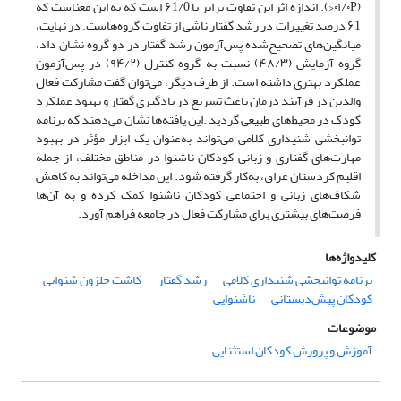
(۰۱/۰P<). اندازه اثر این تفاوت برابر با ۶1/0 است که به این معناست که
۶1 درصد تغییرات در رشد گفتار ناشی از تفاوت گروه‌هاست. در نهایت،
میانگین‌های تصحیح‌شده پس‌آزمون رشد گفتار در دو گروه نشان داد،
گروه آزمایش (۴۸/۳) نسبت به گروه کنترل (۹۴/۲) در پس‌آزمون
عملکرد بهتری داشته است. از طرف دیگر، می‌توان گفت مشارکت فعال
والدین در فرآیند درمان باعث تسریع در یادگیری گفتار و بهبود عملکرد
کودک در محیط‌های طبیعی گردید .این یافته‌ها نشان می‌دهند که برنامه
توانبخشی شنیداری کلامی می‌تواند به‌عنوان یک ابزار مؤثر در بهبود
مهارت‌های گفتاری و زبانی کودکان ناشنوا در مناطق مختلف، از جمله
اقلیم کردستان عراق، به‌کار گرفته شود. این مداخله می‌تواند به کاهش
شکاف‌های زبانی و اجتماعی کودکان ناشنوا کمک کرده و به آن‌ها
فرصت‌های بیشتری برای مشارکت فعال در جامعه فراهم آورد.
کلیدواژه‌ها
برنامه توانبخشی شنیداری کلامی
رشد گفتار
کاشت حلزون شنوایی
کودکان پیش‌دبستانی
ناشنوایی
موضوعات
آموزش و پرورش کودکان استثنایی