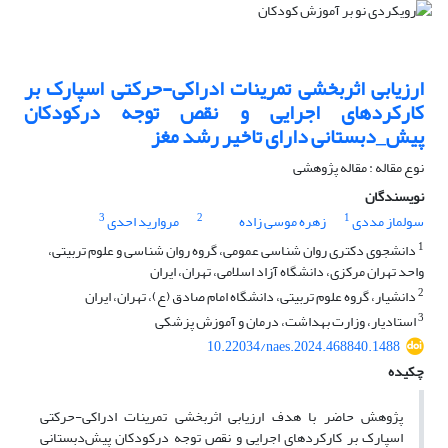
ارزیابی اثربخشی تمرینات ادراکی-حرکتی اسپارک بر
کارکردهای اجرایی و نقص توجه درکودکان
پیش_دبستانی دارای تاخیر رشد مغز
نوع مقاله : مقاله پژوهشی
نویسندگان
3
2
1
سولماز مددی
زهره موسی زاده
مروارید احدی
1
دانشجوی دکتری روان شناسی عمومی، گروه روان شناسی و علوم تربیتی،
واحد تهران مرکزی، دانشگاه آزاد اسلامی، تهران، ایران
2
دانشیار، گروه علوم تربیتی، دانشگاه امام صادق (ع)، تهران، ایران
3
استادیار، وزارت بهداشت، درمان و آموزش پزشکی
10.22034/naes.2024.468840.1488
چکیده
پژوهش حاضر با هدف ارزیابی اثربخشی تمرینات ادراکی-حرکتی
اسپارک بر کارکردهای اجرایی و نقص توجه درکودکان پیش‌دبستانی