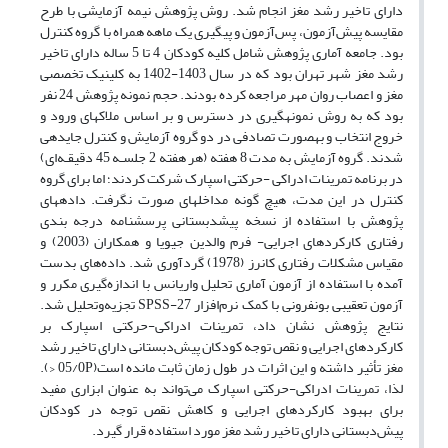
دارای تاخیر رشد مغز انجام شد. روش پژوهش نیمه آزمایشی با طرح
مقایسه پیش‌آزمون، پس‌آزمون و پیگیری یک ماهه همراه با گروه کنترل
بود. جامعه آماری پژوهش شامل کلیه کودکان 4 تا 5 ساله دارای تاخیر
رشد مغز شهر تهران بود که در سال 1403-1402 به کلینیک تخصصی
مغز و اعصاب روان مهر مراجعه کرده بودند. حجم نمونه پژوهش 24 نفر
بود که به روش نمونه‎گیری در دسترس و بر اساس ملاک‎های ورود و
خروج انتخاب و به‎صورت تصادفی در دو گروه آزمایش و کنترل جایدهی
شدند. گروه آزمایش به مدت 8 هفته (هر هفته 2 جلسـه 45 دقیقـه‌ای)
در برنامه تمرینات ادراکی -حرکتی اسپارک شرکت کردند؛ اما برای گروه
کنترل در این مدت، هیچ گونه مداخله‎ای صورت نگرفت. داده‎های
پژوهش با استفاده از نسخه پیش‎دبستانی پرسشنامه درجه بندی
رفتاری کارکردهای اجرایی- فرم والدین جیویا و همکاران (2003) و
مقیاس مشکلات رفتاری کانرز (1978) گردآوری شد. داده‌های بدست
آمده با استفاده از آزمون آماری تحلیل واریانس با اندازه‌گیری مکرر و
آزمون تعقیبی بونفرونی با کمک نرم‌افزار SPSS-27 تجزیه‌وتحلیل شد.
نتایج پژوهش نشان داد، تمرینات ادراکی-حرکتی اسپارک بر
کارکردهای اجرایی و نقص توجه کودکان پیش‌دبستانی دارای تاخیر رشد
مغز تأثیر داشته و این اثرات در طول زمان ثابت مانده است(05/0P <).
لذا، تمرینات ادراکی-حرکتی اسپارک می‌تواند به عنوان ابزاری مفید
برای بهبود کارکردهای اجرایی و کاهش نقص توجه در کودکان
پیش‌دبستانی دارای تاخیر رشد مغز مورد استفاده قرار گیرد.