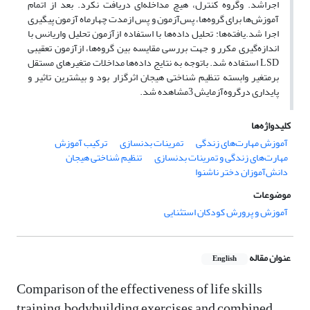
اجراشد. وگروه کنترل، هیچ مداخله‌ای دریافت نکرد. بعد از اتمام
آموزش‌ها برای گروه‌ها، پس‌آزمون و پس ازمدت چهارماه آزمون پیگیری
اجرا شد.یافته‌ها: تحلیل داده‌ها با استفاده ازآزمون تحلیل واریانس با
اندازه‌گیری مکرر و جهت بررسی مقایسه بین گروه‌ها، ازآزمون تعقیبی
LSD استفاده شد. باتوجه به نتایج داده‌ها مداخلات متغیرهای مستقل
برمتغیر وابسته تنظیم شناختی هیجان اثرگزار بود و بیشترین تاثیر و
پایداری درگروه‌آزمایش 3مشاهده شد.
کلیدواژه‌ها
آموزش مهارت‌های زندگی
تمرینات بدنسازی
ترکیب آموزش
مهارت‌های زندگی و تمرینات بدنسازی
تنظیم شناختی هیجان
دانش‌آموزان دختر ناشنوا
موضوعات
آموزش و پرورش کودکان استثنایی
عنوان مقاله
English
Comparison of the effectiveness of life skills
training, bodybuilding exercises and combined