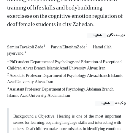
training of life skills and bodybuildining
exercisese on the cognitive emotion regulation of
deaf female students in city Zahedan.
نویسندگان
English
1
2
Samira Tavakoli Zade
Parvin EhteshmZade
Hamd allah
3
jayervand
1
PhD student, Department of Psychology and Education of Exceptional
Children, Ahvaz Branch, Islamic Azad University, Ahvaz, Iran
2
Associate Professor, Department of Psychology, Ahvaz Branch, Islamic
Azad University, Ahvaz, Iran
3
Assistant Professor, Department of Psychology, Abdanan Branch,
Islamic Azad University, Abdanan, Iran
چکیده
English
Background & Objective: Hearing is one of the most important
senses for learning, acquiring language skills and interacting with
others. Deaf children make more mistakes in identifying emotions