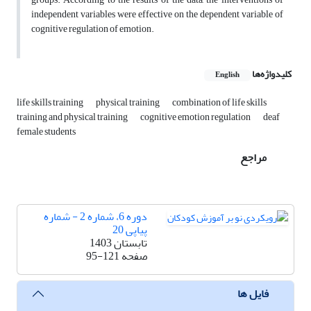
independent variables were effective on the dependent variable of
cognitive regulation of emotion.
کلیدواژه‌ها
English
life skills training
physical training
combination of life skills
training and physical training
cognitive emotion regulation
deaf
female students
مراجع
دوره 6، شماره 2 - شماره
پیاپی 20
تابستان 1403
صفحه
95-121
فایل ها