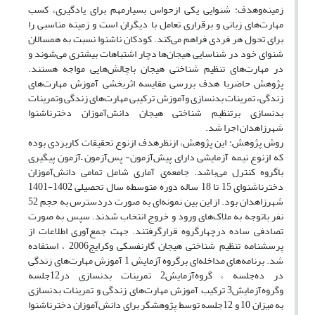
زمینه‌وهدف: شنوایی یکی ازحواس بسیارمهم برای یادگیری، کسب
مهارت‌های زبانی و برقراری تعامل با دیگران است و زمینه مناسبی را
برای تحول هر فردی فراهم می‌کند. کودکان ناشنوا نسبت به همسالان
شنوای خود در شناسایی هیجان‌ها دچار اشتباهات بیشتری می‌شوند و
در مهارت‌های تنظیم شناختی هیجان باچالش‌هایی مواجه هستند.
پژوهش حاضربا هدف بررسی مقایسه اثربخشی آموزش مهارت‌های
زندگی، تمرینات بدنسازی وآموزش ترکیبی مهارت‌های زندگی وتمرینات
بدنسازی برتنظیم شناختی هیجان دانش‌آموزان دخترناشنوا
شهرزاهدان اجرا شد.
روش پژوهش: این پژوهش، ازنظرهدف ازنوع تحقیقات کاربردی بوده
که ازنوع نیمه آزمایشی دارای پیش‌آزمون- پس‌آزمون –آزمون پیگیری
باگروه کنترل می‌باشد. جامعه‌ی آماری شامل تمامی دانش‌آموزان
دخترناشنوای 15 تا 18 ساله دوره متوسطه سال تحصیلی 1402-1401
شهرزاهدان بود. از این بین نمونه‌ای به صورت دردسترس به حجم 52
نفر باتوجه به ملاک‌های ورود و خروج انتخاب شدند. سپس به صورت
تصادفی ساده درچهارگروه قرارگرفتند. جهت جمع‌آوری اطلاعات از
پرسشنامه تنظیم شناختی هیجان گارنفسکی وکرایج2006 ، استفاده
شد. برنامه‌های مداخله‌ای برگروه آزمایش 1 آموزش مهارت‌های زندگی
در ده‌جلسه ، گروه‌آزمایش2 تمرینات بدنسازی در12جلسه
وگروه‌آزمایش3 ترکیب آموزش مهارت‌های زندگی و تمرینات بدنسازی
به میزان 10 و 12جلسه توسط پژوهشگر برای دانش‌آموزان دخترناشنوا