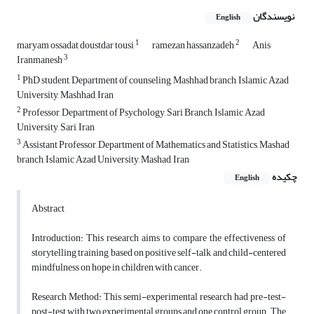
نویسندگان
English
1
2
maryam ossadat doustdar tousi
ramezan hassanzadeh
Anis
3
Iranmanesh
1
PhD student, Department of counseling, Mashhad branch, Islamic Azad
University, Mashhad, Iran
2
Professor, Department of Psychology, Sari Branch, Islamic Azad
University, Sari, Iran
3
Assistant Professor, Department of Mathematics and Statistics, Mashad
branch, Islamic Azad University, Mashad, Iran
چکیده
English
Abstract
Introduction: This research aims to compare the effectiveness of
storytelling training based on positive self-talk and child-centered
mindfulness on hope in children with cancer.
Research Method: This semi-experimental research had pre-test-
post-test with two experimental groups and one control group. The