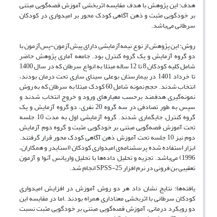
هدف: این پژوهش با هدف مقایسه اثربخشی آموزش قصه‌گویی مبتنی
بر خودگویی مثبت و ذهن آگاهی کودک محور بر امیدواری در کودکان
سرطانی می‌باشد.
روش: این پژوهش از نوع نیمه‌آزمایشی دارای پیش‌آزمون-پس‌آزمون با
دو گروه آزمایش و یک گروه کنترل بود. جامعه آماری پژوهش حاضر
شامل کلیه کودکان 8 تا 12 ساله مبتلا به انواع سرطان که در سال 1400
تا خرداد 1401 در بیمارستان بوعلی سینای ساری تحت درمان بودند،
انتخاب شدند. حجم نمونه شامل 60 کودک مبتلا به سرطان که به روش
نمونه‌گیری هدفمند برحسب معیارهای ورود و خروج انتخاب شدند و
سپس به طور تصادفی در سه گروه 20 نفری، دو گروه آزمایش و یک
گروه کنترل جایگماری شدند. گروه آزمایشی اول به مدت 10 جلسه
تحت آموزش قصه‌‌گویی مبتنی بر خودگویی مثبت و گروه دوم آزمایش
دوم نیز 10 جلسه تحت آموزش ذهن آگاهی کودک محور قرار گرفتند.
ابزار استفاده شده پرسشنامه‌ی امیدواری کودکان (اسنایدر و همکاران،
1996) می‌باشد. تجزیه و تحلیل داده‌ها با تحلیل واریانس آنوا و آزمون
تعقیبی بن فرونی در نرم افزار SPSS-25 انجام شد.
یافته‌ها: نتایج نشان داد هر دو روش آموزش در افزایش امیدواری
کودکان سرطانی با اثربخشی معناداری همراه بودند .اما در مقایسه این
دو رویکرد درمانی، آموزش قصه‌گویی مبتنی بر خودگویی مثبت نسبت