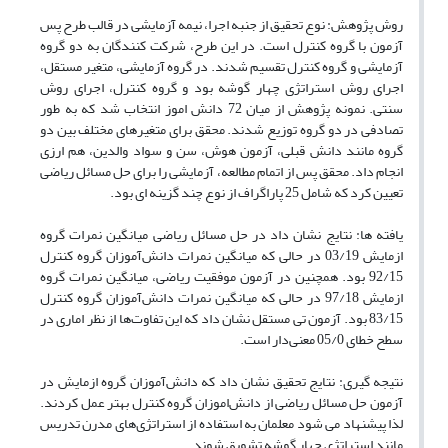
روش پژوهش: نوع تحقیق از جنبه اجرا، نیمه آزمایشی در قالب طرح پس
آزمون با گروه کنترل است. در این طرح، شرکت کنندگان به دو گروه
آزمایشی و گروه کنترل تقسیم شدند. در گروه آزمایشی، متغیر مستقل،
اجرای روش استراتژی چهار گوشه بود و گروه کنترل، اجرای روش
سنتی. نمونه پژوهش از میان 72 دانش اموز انتخاب شد که به طور
تصادفی در دو گروه توزیع شدند. محقق برای متغیرهای مختلف بین دو
گروه مانند دانش قبلی، آزمون هوش، سن و سواد والدین، هم ارزی
انجام داد. محقق پس از اتمام مطالعه، آزمایشی را برای حل مسائل ریاضی
تعیین کرد که شامل 25 پاراگراف از نوع چند گزینه ای بود.
یافته ها: نتایج نشان داد در حل مسائل ریاضی میانگین نمرات گروه
ازمایش 03/19 در حالی که میانگین نمرات دانش‌آموزان گروه کنترل
92/15 بود. همچنین در آزمون موفقیت ریاضی، میانگین نمرات گروه
ازمایش 97/18 در حالی که میانگین نمرات دانش‌آموزان گروه کنترل
83/15 بود. آزمون تی مستقل نشان داد که این تفاوت‌ها از نظر اماری در
سطح خطای 05/0 معنى‌دار است.
نتیجه گیری: نتایج تحقیق نشان داد که دانش‌آموزان گروه ازمایش در
آزمون حل مسائل ریاضی از دانش‌اموزان گروه کنترل بهتر عمل کردند.
لذا پیشنهاد می شود معلمان به استفاده از استراتژی‌های مدرن تدریس
مانند استراتژی چهار گوشه تشویق شوند.