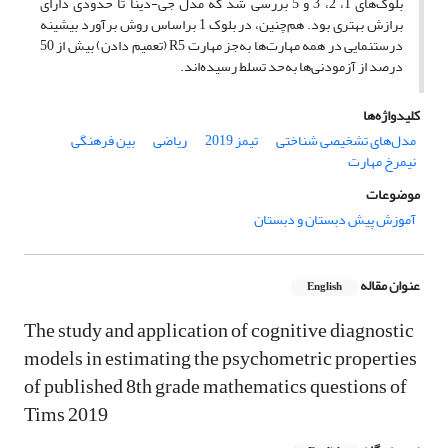
بلوک‌های 1، 2، 3 و 5 بررسی شد که مدل جی-دینا تا حدودی دارای
برازش بهتری بود. هم‌چنین، در بلوک 1 براساس روش برآورد بیشینه
درستنمایی در همه مهارت‌ها به‌جز مهارت R5 (تعمیم دادن) بیش از 50
درصد از آزمودنی‌ها به‌حد تسلط رسیده‌اند.
کلیدواژه‌ها
مدل‌های تشخیصی شناختی
تیمز 2019
ریاضی
بین فرهنگی
نیمرخ مهارت
موضوعات
آموزش پیش دبستان و دبستان
عنوان مقاله
English
The study and application of cognitive diagnostic
models in estimating the psychometric properties
of published 8th grade mathematics questions of
Tims 2019