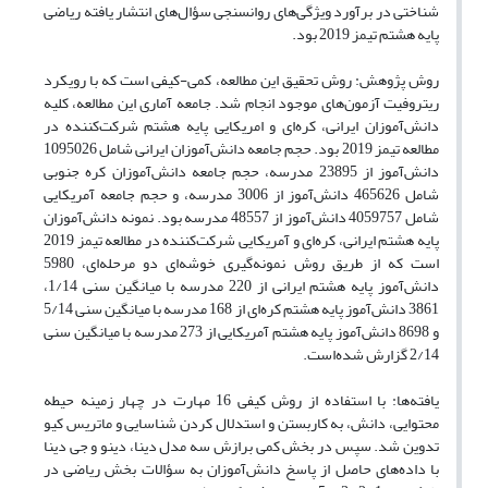
شناختی در برآورد ویژگی‌های روانسنجی سؤال‌های انتشار یافته ریاضی
پایه هشتم تیمز 2019 بود.
روش پژوهش: روش تحقیق این مطالعه، کمی-کیفی است که با رویکرد
ریتروفیت آزمون‌های موجود انجام شد. جامعه آماری این مطالعه، کلیه
دانش‌آموزان ایرانی، کره‌ای و امریکایی پایه هشتم شرکت‌کننده در
مطالعه تیمز 2019 بود. حجم جامعه دانش‌آموزان ایرانی شامل 1095026
دانش‌آموز از 23895 مدرسه، حجم جامعه دانش‌آموزان کره جنوبی
شامل 465626 دانش‌آموز از 3006 مدرسه، و حجم جامعه آمریکایی
شامل 4059757 دانش‌آموز از 48557 مدرسه بود. نمونه دانش‌آموزان
پایه هشتم ایرانی، کره‌ای و آمریکایی شرکت‌کننده در مطالعه تیمز 2019
است که از طریق روش نمونه‌گیری خوشه‌ای دو مرحله‌ای، 5980
دانش‌آموز پایه هشتم ایرانی از 220 مدرسه با میانگین سنی 1/14،
3861 دانش‌آموز پایه هشتم کره‌ای از 168 مدرسه با میانگین سنی 5/14
و 8698 دانش‌آموز پایه هشتم آمریکایی از 273 مدرسه با میانگین سنی
2/14 گزارش شده‌است.
یافته‌ها: با استفاده از روش کیفی 16 مهارت در چهار زمینه حیطه
محتوایی، دانش، به کاربستن و استدلال کردن شناسایی و ماتریس کیو
تدوین شد. سپس در بخش کمی برازش سه مدل دینا، دینو و جی دینا
با داده‌های حاصل از پاسخ دانش‌آموزان به سؤالات بخش ریاضی در