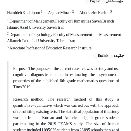
نویسندگان
English
1
2
3
Hamideh Khalilpour
Asghar Minaei
Abdolazim Karimi
1
Department of Management, Faculty of Humanities, Saveh Branch,
Islamic Azad University, Saveh, Iran
2
Department of Psychology, Faculty of Measurement and Measurement,
Allameh Tabatabai University, Tehran, Iran
3
Associate Professor of Education Research Institute
چکیده
English
Purpose: The purpose of the current research was to study and use
cognitive diagnostic models in estimating the psychometric
properties of the published 8th grade mathematics questions of
Tims 2019.
Research method: The research method of this study is
quantitative-qualitative, which was carried out with the approach
of retrofitting existing tests. The statistical population of this study
was all Iranian, Korean and American eighth grade students
participating in the 2019 TEAMS study. The size of Iranian
students included 1,095,026 students from 23,895 schools, the size of