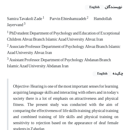
نویسندگان
English
1
2
Samira Tavakoli Zade
Parvin Ehteshamzadeh
Hamdollah
3
Jayervand
1
PhD student, Department of Psychology and Education of Exceptional
Children, Ahvaz Branch, Islamic Azad University, Ahvaz, Iran
2
Associate Professor, Department of Psychology, Ahvaz Branch, Islamic
Azad University, Ahvaz, Iran
3
Assistant Professor, Department of Psychology, Abdanan Branch,
Islamic Azad University, Abdanan, Iran
چکیده
English
Objective: Hearing is one of the most important senses for learning,
acquiring language skills and interacting with others, and in today's
society there is a lot of emphasis on attractiveness and physical
fitness. The present study was conducted with the aim of
comparing the effectiveness of life skills training, physical training
and combined training of life skills and physical training on
sensitivity to rejection based on the appearance of deaf female
students in Zahedan.