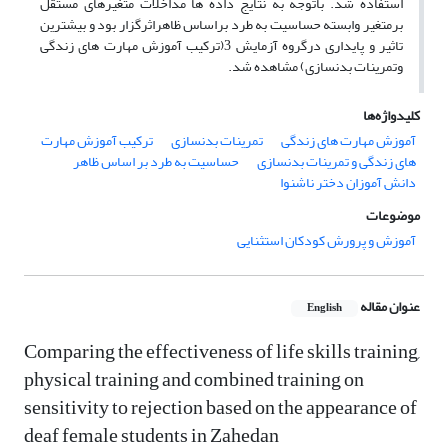
استفاده شد. باتوجه به نتایج داده ها مداخلات متغیرهای مستقل
برمتغیر وابسته حساسیت به طرد براساس ظاهراثرگزار بود و بیشترین
تاثیر و پایداری درگروه آزمایش 3(ترکیب آموزش مهارت های زندگی
وتمرینات بدنسازی) مشاهده شد.
کلیدواژه‌ها
آموزش مهارت های زندگی
تمرینات بدنسازی
ترکیب آموزش مهارت
های زندگی و تمرینات بدنسازی
حساسیت به طرد بر اساس ظاهر
دانش آموزان دختر ناشنوا
موضوعات
آموزش و پرورش کودکان استثنایی
عنوان مقاله
English
Comparing the effectiveness of life skills training,
physical training and combined training on
sensitivity to rejection based on the appearance of
deaf female students in Zahedan