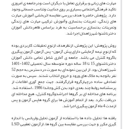
مهارت های زبانی و برقراری تعامل با دیگران است ودرجامعه ی امروزی
تاکید فرهنگی اجتماعی بسیاری بر روی جذابیت وتناسب جسمانی وجود
دارد. پژوهش حاضربا هدف بررسی مقایسه اثربخشی آموزش مهارت
های زندگی، تمرینات بدنسازی وآموزش ترکیبی مهارت های زندگی
وتمرینات بدنسازی برحساسیت به طرد براساس ظاهردانش آموزان
دخترناشنوا شهرزاهدان اجرا شد.
روش پژوهش: این پژوهش، ازنظرهدف ازنوع تحقیقات کاربردی بوده
که ازنوع نیمه آزمایشی دارای پیش آزمون- پس آزمون –آزمون پیگیری
باگروه کنترل می باشد. جامعه ی آماری شامل تمامی دانش آموزان
دخترناشنوای 15 تا 18 ساله دوره متوسطه سال تحصیلی 1402-1401
شهرزاهدان بود. از این بین نمونه ای به صورت دردسترس به حجم 52
نفر باتوجه به ملاک های ورود و خروج انتخاب شدند. سپس به صورت
تصادفی ساده درچهارگروه قرارگرفتند. جهت جمع آوری اطلاعات از
پرسشنامه روابط چند بعدی خود بدن کش وجاندا 1986 ، استفاده شد.
برنامه های مداخله ای بر گروها اجراشدوگروه کنترل، هیچ مداخله ای
دریافت نکرد. بعد از اتمام آموزش ها برای گروه هاپس آزمون و پس
ازمدت 4 ماه آزمون پیگیری اجرا شد.
یافته ها: تحلیل داده ها با استفاده از آزمون تحلیل واریانس با اندازه
گیری مکرر و جهت بررسی مقایسه بین گروه ها، ازآزمون تعقیبی LSD