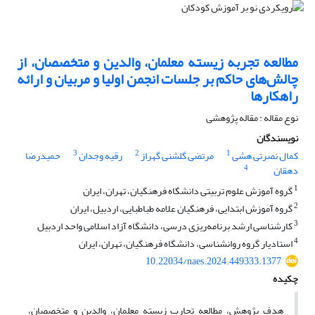
مطالعه تجربه زیسته معلمان، والدین و متخصصان، از
چالش‌های حاکم بر جلسات انجمن اولیا و مربیان و ارائه
راهکارها
نوع مقاله : مقاله پژوهشی
نویسندگان
3
2
1
کمال نصرتی هشی
مرتضی گلشنی گهراز
رقیه وجدان
حمیدرضا
4
دهقان
1
گروه آموزش علوم تربیتی دانشگاه فرهنگیان، تهران، ایران
2
گروه آموزش ابتدایی، فرهنگیان علامه طباطبایی، اردبیل، ایران
3
کارشناسی ارشد برنامه‌ریزی درسی، دانشگاه آزاد اسلامی واحد اردبیل
4
استادیار گروه روانشناسی، دانشگاه فرهنگیان، تهران، ایران
10.22034/naes.2024.449333.1377
چکیده
هدف پژوهش، مطالعه تجارب زیسته معلمان، والدین و متخصصان،