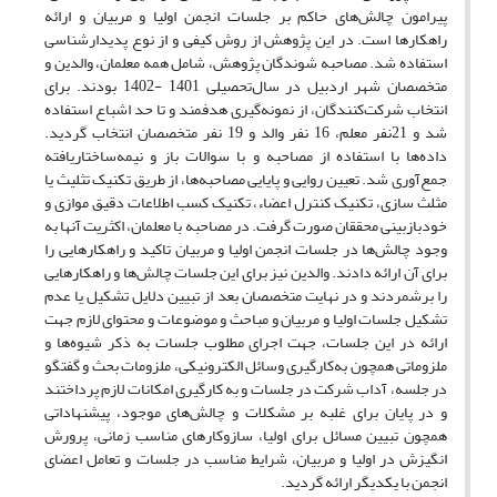
پیرامون چالش‌های حاکم بر جلسات انجمن اولیا و مربیان و ارائه
راهکارها است. در این پژوهش از روش کیفی و از نوع پدیدارشناسی
استفاده شد. مصاحبه ‌شوندگان پژوهش، شامل همه معلمان، والدین و
متخصصان شهر اردبیل در سال‌تحصیلی 1401 -1402 بودند. برای
انتخاب شرکت‌کنندگان، از نمونه‌گیری هدفمند و تا حد اشباع استفاده
شد و 21نفر معلم، 16 نفر والد و 19 نفر متخصصان انتخاب گردید.
داده‌ها با استفاده از مصاحبه و با سوالات باز و نیمه‌ساختاریافته
جمع‌آوری شد. تعیین روایی و پایایی مصاحبه‌ها، از طریق تکنیک تثلیث یا
مثلث سازی، تکنیک کنترل اعضاء، تکنیک کسب اطلاعات دقیق موازی و
خودبازبینی محققان صورت گرفت. در مصاحبه با معلمان، اکثریت آنها به
وجود چالش‌ها در جلسات انجمن اولیا و مربیان تاکید و راهکارهایی را
برای آن ارائه دادند. والدین نیز برای این جلسات چالش‌ها و راهکارهایی
را برشمردند و در نهایت متخصصان بعد از تبیین دلایل تشکیل یا عدم
تشکیل جلسات اولیا و مربیان و مباحث و موضوعات و محتوای لازم جهت
ارائه در این جلسات، جهت اجرای مطلوب جلسات به ذکر شیوه‌ها و
ملزوماتی همچون به‌کارگیری وسائل الکترونیکی، ملزومات بحث و گفتگو
در جلسه، آداب شرکت در جلسات و به کارگیری امکانات لازم پرداختند
و در پایان برای غلبه بر مشکلات و چالش‌های موجود، پیشنهاداتی
همچون تبیین مسائل برای اولیا، سازوکارهای مناسب زمانی، پرورش
انگیزش در اولیا و مربیان، شرایط مناسب در جلسات و تعامل اعضای
انجمن با یکدیگر ارائه گردید.