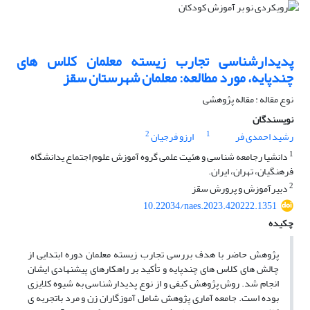
پدیدارشناسی تجارب زیسته معلمان کلاس های
چندپایه، مورد مطالعه: معلمان شهرستان سقز
نوع مقاله : مقاله پژوهشی
نویسندگان
2
1
رشید احمدی فر
ارزو فرجیان
1
دانشیا رجامعه شناسی و هئیت علمی گروه آموزش علوم اجتماع یدانشگاه
فرهنگیان، تهران، ایران.
2
دبیرآموزش و پرورش سقز
10.22034/naes.2023.420222.1351
چکیده
پژوهش حاضر با هدف بررسی تجارب زیسته معلمان دوره ابتدایی از
چالش های کلاس های چندپایه و تأکید بر راهکارهای پیشنهادی ایشان
انجام شد. روش پژوهش کیفی و از نوع پدیدارشناسی به شیوه کلایزی
بوده است. جامعه آماری پژوهش شامل آموزگاران زن و مرد باتجربه ی