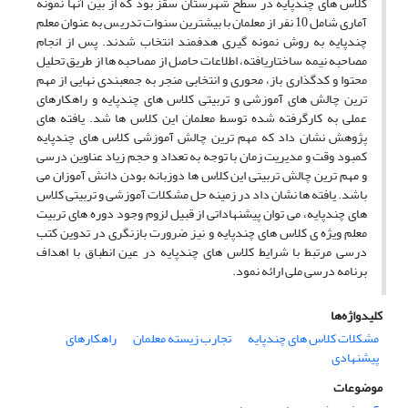
کلاس های چندپایه در سطح شهرستان سقز بود که از بین آنها نمونه
آماری شامل 10 نفر از معلمان با بیشترین سنوات تدریس به عنوان معلم
چندپایه به روش نمونه گیری هدفمند انتخاب شدند. پس از انجام
مصاحبه نیمه ساختاریافته، اطلاعات حاصل از مصاحبه ها از طریق تحلیل
محتوا و کدگذاری باز، محوری و انتخابی منجر به جمعبندی نهایی از مهم
ترین چالش های آموزشی و تربیتی کلاس های چندپایه و راهکارهای
عملی به کارگرفته شده توسط معلمان این کلاس ها شد. یافته های
پژوهش نشان داد که مهم ترین چالش آموزشی کلاس های چندپایه
کمبود وقت و مدیریت زمان با توجه به تعداد و حجم زیاد عناوین درسی
و مهم ترین چالش تربیتی این کلاس ها دوزبانه بودن دانش آموزان می
باشد. یافته ها نشان داد در زمینه حل مشکلات آموزشی و تربیتی کلاس
های چندپایه، می توان پیشنهاداتی از قبیل لزوم وجود دوره های تربیت
معلم ویژه ی کلاس های چندپایه و نیز ضرورت بازنگری در تدوین کتب
درسی مرتبط با شرایط کلاس های چندپایه در عین انطباق با اهداف
برنامه درسی ملی ارائه نمود.
کلیدواژه‌ها
مشکلات کلاس های چندپایه
تجارب زیسته معلمان
راهکارهای
پیشنهادی
موضوعات