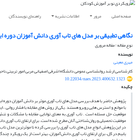
صفحه اصلی
مرور
اطلاعات نشریه
راهنمای نویسندگان
نگاهی تطبیقی بر مدل های تاب آوری دانش آموزان دوره اب
نوع مقاله : مقاله مروری
نویسنده
مهری معینی
کارشناسی ارشد روانشناسی عمومی دانشگاه اشرفی اصفهانی مربی امور تربیتی ناحیه ۶ اصفه
10.22034/naes.2023.400632.1323
چکیده
پژوهش حاضر با هدف بررسی مدل های تاب آوری موثر بر دانش آموزان دوره اب
با موانع و استرس هایی روبرو هستند .یکی از روش های مقابله با فشار روانی ، ا
موقعیت حل مسئله است . تاب آوری به معنای توانایی مقابله با مشکلات و ت
موفقیت تحصیلی و روان‌شناختی آنان مطرح شده است. برای ارتقای تاب آوری دانش
در این پژوهش انواع مدل های تاب آوری را بررسی کرده تا موثرترین مدل تاب
یابیم در کل، برای ارتقای تاب آوری دانش‌آموزان، بهتر است از یک رویکرد چند