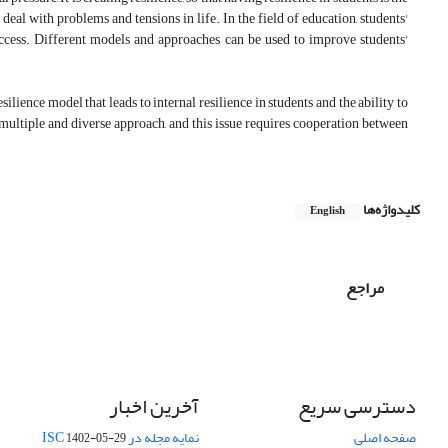
deal with problems and tensions in life. In the field of education, students'
uccess. Different models and approaches can be used to improve students'
silience model that leads to internal resilience in students and the ability to
e a multiple and diverse approach, and this issue requires cooperation between
کلیدواژه‌ها
English
مراجع
دسترسی سریع
آخرین اخبار
صفحه اصلی
نمایه مجله در ISC
1402-05-29