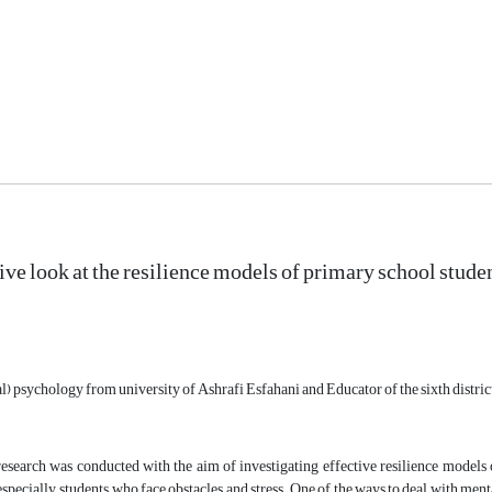
ve look at the resilience models of primary school stude
l) psychology from university of Ashrafi Esfahani and Educator of the sixth distric
esearch was conducted with the aim of investigating effective resilience models 
 especially students, who face obstacles and stress. One of the ways to deal with mental 