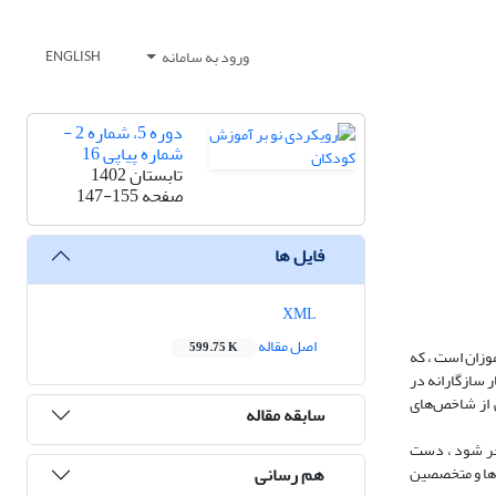
ورود به سامانه
ENGLISH
دوره 5، شماره 2 -
شماره پیاپی 16
تابستان 1402
صفحه
147-155
فایل ها
XML
اصل مقاله
599.75 K
وزان است ، که
ر سازگارانه در
ی از شاخص‌های
سابقه مقاله
نجر شود ، دست
هم رسانی
‌ها و متخصصین