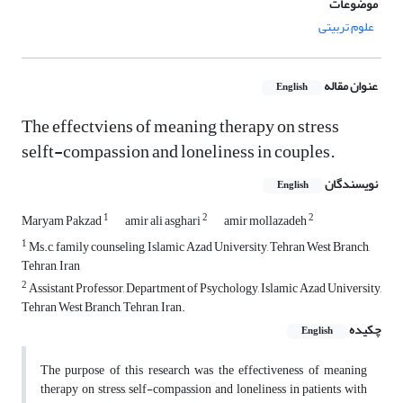
موضوعات
علوم تربیتی
عنوان مقاله
English
The effectviens of meaning therapy on stress
selft-compassion and loneliness in couples.
نویسندگان
English
1
2
2
Maryam Pakzad
amir ali asghari
amir mollazadeh
1
Ms.c, family counseling, Islamic Azad University, Tehran West Branch,
Tehran, Iran
2
Assistant Professor, Department of Psychology, Islamic Azad University,
Tehran West Branch, Tehran, Iran.
چکیده
English
The purpose of this research was the effectiveness of meaning
therapy on stress, self-compassion and loneliness in patients with