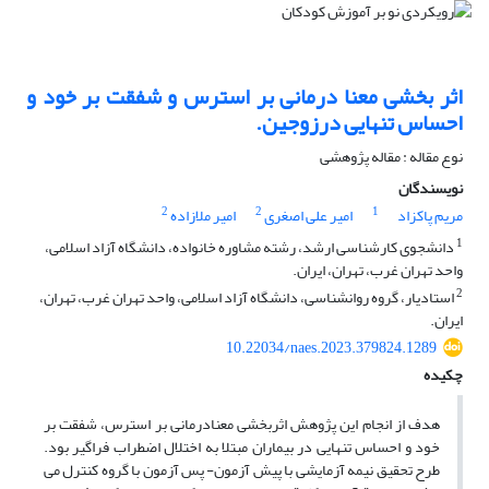
اثر بخشی معنا درمانی بر استرس و شفقت بر خود و
احساس تنهایی درزوجین.
نوع مقاله : مقاله پژوهشی
نویسندگان
2
2
1
مریم پاکزاد
امیر علی اصغری
امیر ملازاده
1
دانشجوی کارشناسی ارشد، رشته مشاوره خانواده، دانشگاه آزاد اسلامی،
واحد تهران غرب، تهران، ایران.
2
استادیار، گروه روانشناسی، دانشگاه آزاد اسلامی، واحد تهران غرب، تهران،
ایران.
10.22034/naes.2023.379824.1289
چکیده
هدف از انجام این پژوهش اثربخشی معنادرمانی بر استرس، شفقت بر
خود و احساس تنهایی در بیماران مبتلا به اختلال اضطراب فراگیر بود.
طرح تحقیق نیمه آزمایشی با پیش آزمون- پس آزمون با گروه کنترل می