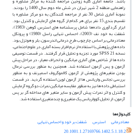
باشد. جامعة آماری کلیة زوجین مراجعه کننده به مراکز مشاوره و
راهنمایی منطقه 2 شهر تهران در شش ماه دوم سال 1400 را بودند.
نمونة آماری شامل 30 نفر از مراجعه کنندگان به دو مرکز مشاوره با
تقسیم بندی 15 نفر برای هر کدام از گروه های آزمایش و کنترل بود.
ابزار گردآوری داده‌ها شامل پرسشنامه های استرس کوهن (1983)،
شفقت به خود نف (2003)، احساس تنهایی راسل (1980) و پروتکل
معنادرمانی بر اساس چارچوب طرح درمانی اندرسون، بلر و هوتزل بود.
داده های پژوهش با استفاده از نرم افزار بسته آماری در علوم اجتماعی،
نسخه 21 SPSS مورد تجزیه و تحلیل قرار گرفتند. در قسمت توصیفی
داده ها از شاخص های آماری میانگین و انحراف معیار، در مراحل پیش
آزمون و پس آزمون استفاده شد. همچنین به منظور بررسی نرمال
بودن متغیرهای پژوهش از آزمون کالموگروف اسمیرنف و به منظور
بررسی تجانس واریانس ها از آزمون لوین استفاده گردید. در قسمت
استنباطی داده ها نیز به منظور مقایسه میانگین نمرات دو گروه آزمایش
و کنترل و اثر نمرات پیش آزمون و سایر متغیر های مداخله گر بر پس
آزمون، از تحلیل کوواریانس یک متغیری و چندمتغیری استفاده شد.
کلیدواژه‌ها
معنادرمانی
استرس
شفقت بر خود و احساس تنهایی
20.1001.1.27169766.1402.5.1.18.2