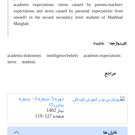
academic expectations (stress caused by parents/teachers'
expectations and stress caused by personal expectations from
oneself) in the second secondary level students of Mashhad,
Marghab.
کلیدواژه‌ها
English
academic dishonesty
intelligence beliefs
academic expectations
stress
students
مراجع
دوره 5، شماره 1 - شماره
پیاپی 15
بهار 1402
صفحه
119-127
فایل ها