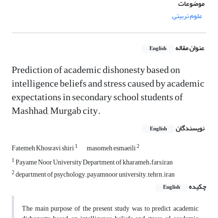
موضوعات
علوم تربیتی
عنوان مقاله
English
Prediction of academic dishonesty based on
intelligence beliefs and stress caused by academic
expectations in secondary school students of
Mashhad, Murgab city.
نویسندگان
English
1
2
Fatemeh Khosravi shiri
masomeh esmaeili
1
Payame Noor University Department of kharameh،fars,iran
2
department of psychology.payamnoor university.tehrn.iran
چکیده
English
The main purpose of the present study was to predict academic