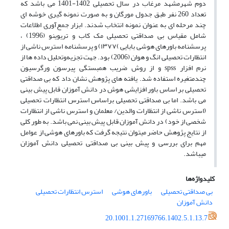
دوم شهرمشهد مرغاب در سال تحصیلی 1402-1401 می باشد که
تعداد 260 نفر طبق جدول مورگان و به صورت نمونه گیری خوشه ای
چند مرحله ای به ‌عنوان نمونه انتخاب شدند. ابزار جمع‌آوری اطلاعات
شامل مقیاس بی صداقتی تحصیلی مک کاب و تریوینو (1996) ،
پرسشنامه باورهای هوشی بابایی )١٣٧٧) و پرسشنامه استرس ناشی از
انتظارات تحصیلی انگ و هوان (2006) بود. جهت تجزیه‌وتحلیل داده ها از
نرم افزار spss و از روش ضریب همبستگی پیرسون ورگرسیون
چندمتغیره استفاده شد. یافته های پژوهش نشان داد که بی صداقتی
تحصیلی بر اساس باور افزایشی هوش در دانش آموزان قابل پیش بینی
می باشد. اما بی صداقتی تحصیلی براساس استرس انتظارات تحصیلی
(استرس ناشی از انتظارات والدین/ معلمان و استرس ناشی از انتظارات
شخصی از خود) در دانش آموزان قابل پیش بینی نمی باشد. به طور کلی
از نتایج پژوهش حاضر میتوان نتیجه گرفت که باورهای هوشی از عوامل
مهم برای بررسی و پیش بینی بی صداقتی تحصیلی دانش آموزان
میباشد.
کلیدواژه‌ها
بی صداقتی تحصیلی
باورهای هوشی
استرس انتظارات تحصیلی
دانش آموزان
20.1001.1.27169766.1402.5.1.13.7