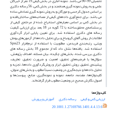
‌تحصیلی 99-90 می باشد. نمونه آماری در بخش کیفی 19 نفر از خبرگان
علمی و به روش نمونه گیری هدفمند و در بخش کمی، 56 رساله دکتری
بر اساس جدول کرجسی و مورگان و به روش نمونه گیری تصادفی ساده
می باشد. برای جمع‌آوری داده‌های کیفی از مصاحبه‌های ساختاریافته و
در بخش کمی بر اساس معیارهای استخراج شده از مرحله‌ی کیفی از
پرسشنامه‌ی محقق‌ساخته با 72 گویه در 18 بعد برای ارزیابی کیفیت
رساله های دکتری استفاده شد. برای تعیین پایایی ابزار گردآوری
اطلاعات از روش آلفای کرونباخ و برای تحلیل داده‌ها از آزمون‌های یومان
ویتنی، رتبه‌بندی فریدمن، مطلوبیت با استفاده از نرم‌افزار Spss23
استفاده شد. یافته‌ها نشان داد که از مجموع 18 بخش رساله های
دکتری بررسی شده، بخش‌های چکیده، بیان مسئله، اهداف پژوهش،
سؤال‌ها یا فرضیه‌های تحقیق، اهمیت و ضرورت تحقیق، تعاریف،
پیشینه‌ی تحقیق، روش تحقیق، ابزار و روش‌گردآوری داده‌ها، تجزیه و
تحلیل داده‌ها و نتیجه‌گیری در وضعیت نسبتاً مطلوب و بخش‌های عنوان،
کلیدواژه‌ها، مقدمه، جامعه، نمونه و نمونه‌گیری، منابع، پیوست‌ها و
اصول نگارش صحیح در وضعیت مطلوب قرار گرفته‌اند.
کلیدواژه‌ها
ارزیابی کمی و کیفی
رساله دکتری
آموزش و پرورش
20.1001.1.27169766.1401.4.4.13.6