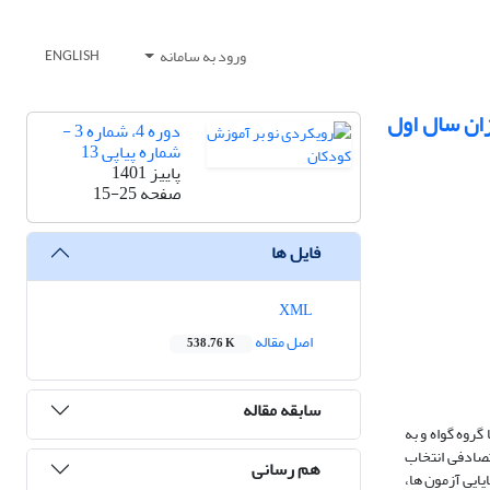
ورود به سامانه
ENGLISH
ان سال اول
دوره 4، شماره 3 -
شماره پیاپی 13
پاییز 1401
صفحه
15-25
فایل ها
XML
اصل مقاله
538.76 K
سابقه مقاله
روه گواه و به
صورت تصادفی انتخاب
هم رسانی
ایی آزمون ها،