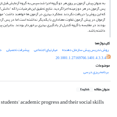
به عنوان پیش آزمون بر روی هر دو گروه اجرا شدسپس به گروه آزمایش قبل 
پس آزمون در هر دو زمینه اجرا گردید. نتایج تحقیق این فرضیات را که "دانش
که این روش را دریافت نکردند عملکرد بهتری در آزمون ها خواهند داشت" مورد
آزموان در پیش آزمون تفاوت معناداری با یکدیگر نداشته است اما در پس آز
بودند در مقایسه با گروه کنترل از یادگیری بهتری برخوردار بودند. بنابرا
داشته باشد.
کلیدواژه‌ها
روش تدریس پیش سازمان دهنده
مهارتهای اجتماعی
پیشرفت تحصیلی
د
20.1001.1.27169766.1401.4.3.3.4
موضوعات
برنامه ریزی درسی
عنوان مقاله
English
tudents' academic progress and their social skills