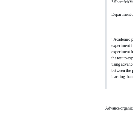
3 Sharefeh Va
Department o
' Academic p
experiment i
experiment fo
the test to e
using advance
between the 
learning than 
Advance organiz