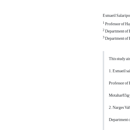
Esmaeil Salarip
1
Professor of H
2
Department of 
3
Department of 
This study ai
1. Esmaeil sa
Professor of
Motahar83@
2. Narges Vah
Department o