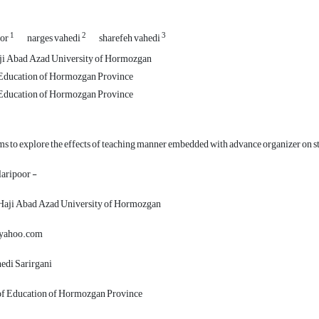
1
2
3
oor
narges vahedi
sharefeh vahedi
aji Abad Azad University of Hormozgan
Education of Hormozgan Province
Education of Hormozgan Province
ms to explore the effects of teaching manner embedded with advance organizer on 
laripoor -
 Haji Abad Azad University of Hormozgan
yahoo.com
edi Sarirgani
f Education of Hormozgan Province