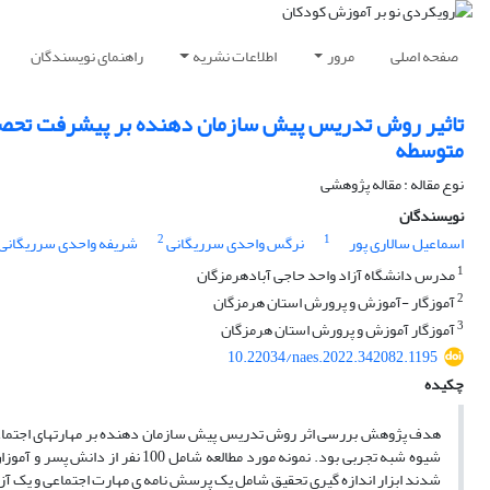
صفحه اصلی
مرور
اطلاعات نشریه
راهنمای نویسندگان
تاثیر روش تدریس پیش سازمان دهنده بر پیشرفت تحصیل
متوسطه
نوع مقاله : مقاله پژوهشی
نویسندگان
2
1
اسماعیل سالاری پور
نرگس واحدی سرریگانی
شریفه واحدی سرریگانی
1
مدرس دانشگاه آزاد واحد حاجی آبادهرمزگان
2
آموزگار -آموزش و پرورش استان هرمزگان
3
آموزگار آموزش و پرورش استان هرمزگان
10.22034/naes.2022.342082.1195
چکیده
هدف پژوهش بررسی اثر روش تدریس پیش سازمان دهنده بر مهارتهای اجتماعی و
شیوه شبه تجربی بود. نمونه مورد 
شدند ابزار اندازه گیری تحقیق شامل یک پرسش نامه ی مهارت اجتماعی و یک آزم