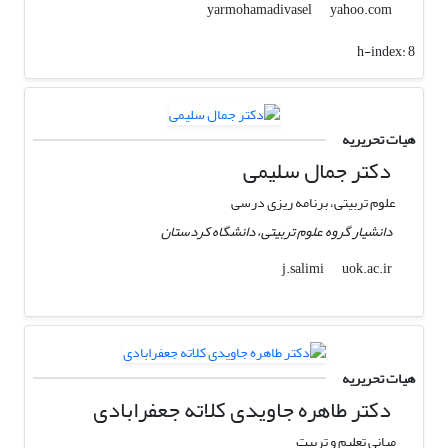
yahoo.com
yarmohamadivasel
h-index:
8
هیات تحریریه
دکتر جمال سلیمی
علوم تربیتی، برنامه ریزی درسی
دانشیار گروه علوم تربیتی، دانشگاه کردستان
uok.ac.ir
j.salimi
هیات تحریریه
دکتر طاهره جاویدی کلاته جعفرابادی
مبانی تعلیم و تربیت