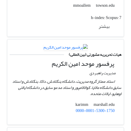
towson.edu
mmoallem
h-index:
Scopus: 7
بیشتر
هیات تحریریه مشورتی (بین المللی)
پرفسور موحد امین الکریم
مدیریت راهبردی
استاد ممتاز گروه مدیریت، دانشگاه بنگلادش، داکا، بنگلادش و استاد
سابق دانشگاه مالایا، کوالالامپور و استاد مدعو سابق در دانشگاه ایالتی
اوهایو، ایالات متحده.
marshall.edu
karimm
0000-0001-5300-1750